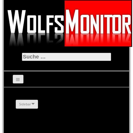
Suche
nach:
Sidebar