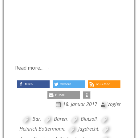
Read more… →
teilen
twittern
RSS-feed
E-Mail
18. Januar 2017
Vogler
Bär
,
Bären
,
Blutzoll
,
Heinrich Bottermann
,
Jagdrecht
,