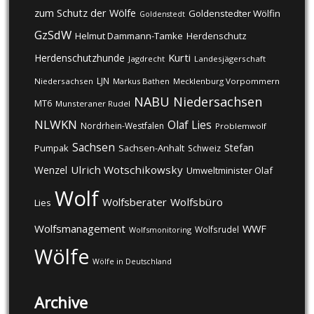
zum Schutz der Wölfe
Goldenstedter Wölfin
Goldenstedt
GzSdW
Helmut Dammann-Tamke
Herdenschutz
Kurti
Herdenschutzhunde
Jagdrecht
Landesjägerschaft
LJN
Niedersachsen
Markus Bathen
Mecklenburg Vorpommern
NABU
Niedersachsen
MT6
Munsteraner Rudel
NLWKN
Olaf Lies
Nordrhein-Westfalen
Problemwolf
Sachsen
Stefan
Pumpak
Sachsen-Anhalt
Schweiz
Ulrich Wotschikowsky
Wenzel
Umweltminister Olaf
Wolf
Wolfsberater
Wolfsbüro
Lies
Wolfsmanagement
WWF
Wolfsrudel
Wolfsmonitoring
Wölfe
Wölfe in Deutschland
Archive