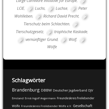
Large Carnivore Initiative for Europe
,
LCIE
,
Luchs
,
Luchse
,
Peter
Wohlleben
,
Richard David Precht
,
Tierschutz beim Schlachten
,
Tierschutzgesetz
,
trophische Kaskade
,
vernünftiger Grund
,
Wolf
,
Wölfe
Schlagwörter
Brandenburg
DBBW
DJV
Deutscher Jagdverband
Freundeskreis freilebender
Emsland
Ernst-Ingolf Angermann
Gesellschaft
Wölfe
Freundeskreis Freilebender Wölfe e.V.