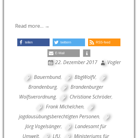
Read more… →
teilen
twittern
RSS-feed
E-Mail
22. Dezember 2017
Vogler
Bauernbund
,
BbgWolfV
,
Brandenburg
,
Brandenburger
Wolfsverordnung
,
Christiane Schröder
,
Frank Michelchen
,
jagdausübungsberechtigten Personen
,
Jörg Vogelsänger
,
Landesamt für
Umwelt
,
LfU
,
Ministeriums für