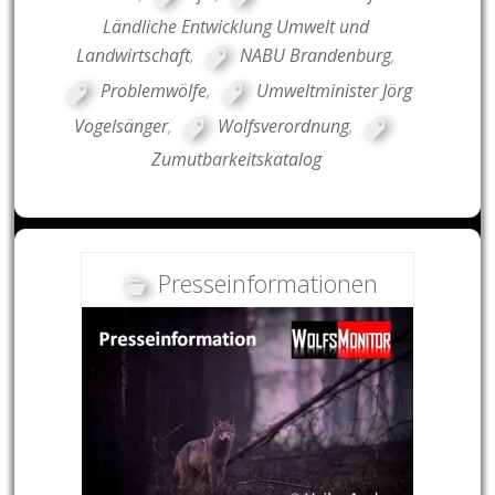
Ländliche Entwicklung Umwelt und
Landwirtschaft
,
NABU Brandenburg
,
Problemwölfe
,
Umweltminister Jörg
Vogelsänger
,
Wolfsverordnung
,
Zumutbarkeitskatalog
Presseinformationen