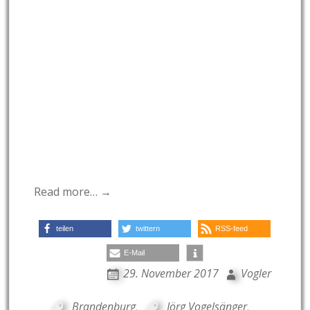
Read more… →
teilen
twittern
RSS-feed
E-Mail
29. November 2017
Vogler
Brandenburg
,
Jörg Vogelsänger
,