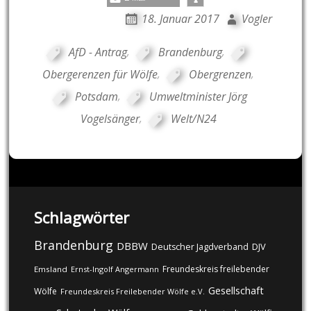
18. Januar 2017
Vogler
AfD - Antrag
,
Brandenburg
,
Obergerenzen für Wölfe
,
Obergrenzen
,
Potsdam
,
Umweltminister Jörg
Vogelsänger
,
Welt/N24
Schlagwörter
Brandenburg
DBBW
DJV
Deutscher Jagdverband
Freundeskreis freilebender
Emsland
Ernst-Ingolf Angermann
Gesellschaft
Wölfe
Freundeskreis Freilebender Wölfe e.V.