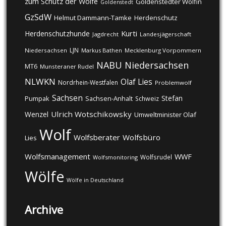
zum Schutz der Wölfe
Goldenstedter Wölfin
Goldenstedt
GzSdW
Helmut Dammann-Tamke
Herdenschutz
Kurti
Herdenschutzhunde
Jagdrecht
Landesjägerschaft
LJN
Niedersachsen
Markus Bathen
Mecklenburg Vorpommern
NABU
Niedersachsen
MT6
Munsteraner Rudel
NLWKN
Olaf Lies
Nordrhein-Westfalen
Problemwolf
Sachsen
Stefan
Pumpak
Sachsen-Anhalt
Schweiz
Ulrich Wotschikowsky
Wenzel
Umweltminister Olaf
Wolf
Wolfsberater
Wolfsbüro
Lies
Wolfsmanagement
WWF
Wolfsrudel
Wolfsmonitoring
Wölfe
Wölfe in Deutschland
Archive