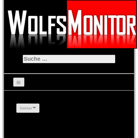
Suche
nach:
Sidebar