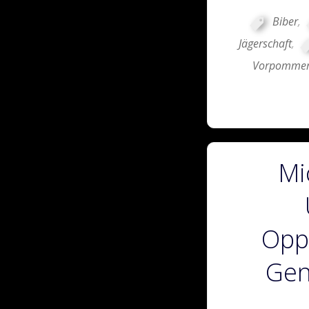
Biber
,
Jägerschaft
,
Vorpomme
Mi
Opp
Gen