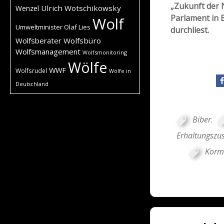
„Zukunft der 
Ulrich Wotschikowsky
Wenzel
Parlament in 
Wolf
Umweltminister Olaf Lies
durchliest.
Wolfsberater
Wolfsbüro
Wolfsmanagement
Wolfsmonitoring
Wölfe
WWF
Wolfsrudel
Wölfe in
Deutschland
Biber
,
Erhaltungszu
Korm