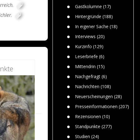
n
Gefährlic
rreich
,
Wolf faszi
Gastkolumne
(17)
Wolfs ge
chler
,
dem Men
Hintergründe
(188)
Jim Bran
In eigener Sache
(18)
Warum W
Mensche
Interviews
(20)
gelegentl
Kurzinfo
(129)
Dr. Frank
Die Jagd,
Leserbriefe
(6)
und die J
Mittendrin
(15)
nkte
Nachgefragt
(6)
Nachrichten
(108)
Neuerscheinungen
(28)
Presseinformationen
(207)
Rezensionen
(10)
Standpunkte
(277)
Studien
(24)