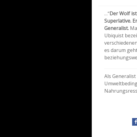
…“
Der Wolf ist
Superlative. E
Generalist.
Man
Ubiquist beze
verschiedenen
es darum geht
beziehungswei
Als Generalist
Umweltbedingu
Nahrungsresso