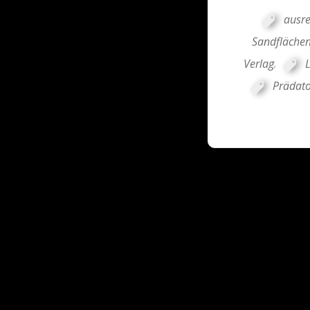
ausr
Sandfläche
Verlag
,
Prädato