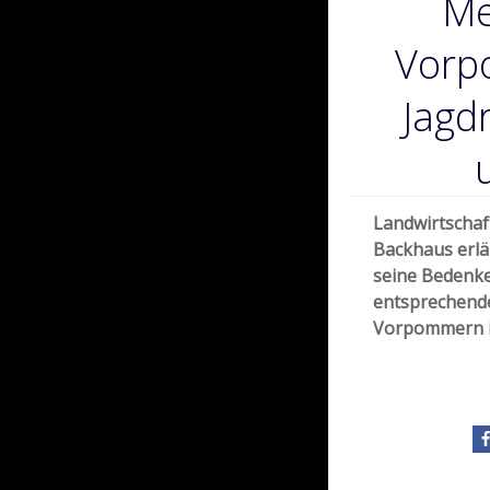
Me
Vorp
Jagd
Landwirtschaft
Backhaus erlä
seine Bedenke
entsprechen
Vorpommern i