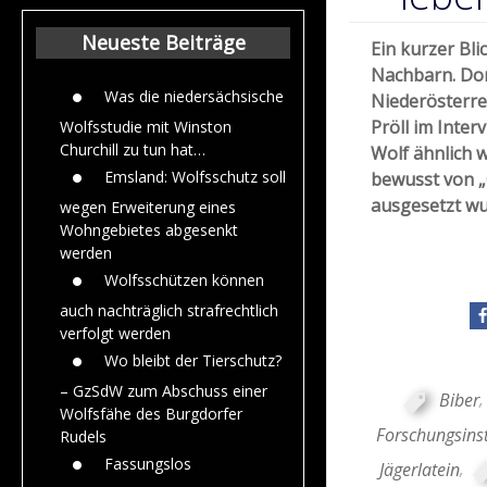
Beiträge aus de
Jahr 2015
Neueste Beiträge
Ein kurzer Bli
Nachbarn. Do
Was die niedersächsische
Niederösterre
Pröll im Inter
Wolfsstudie mit Winston
Churchill zu tun hat…
Wolf ähnlich w
Emsland: Wolfsschutz soll
bewusst von „
ausgesetzt wu
wegen Erweiterung eines
Wohngebietes abgesenkt
werden
Wolfsschützen können
auch nachträglich strafrechtlich
verfolgt werden
Wo bleibt der Tierschutz?
– GzSdW zum Abschuss einer
Biber
Wolfsfähe des Burgdorfer
Forschungsinst
Rudels
Fassungslos
Jägerlatein
,