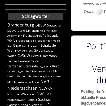
Niederösterre
Wölfe
,
W
Schlagwörter
Brandenburg
DBBW
Deutscher
DJV
Jagdverband
Emsland
Ernst-Ingolf
Freundeskreis freilebender
Angermann
Wölfe
Freundeskreis Freilebender Wölfe
Polit
Gesellschaft zum Schutz der
e.V.
Wölfe
Goldenstedter
Goldenstedt
GzSdW
Wölfin
Helmut Dammann-
Tamke
Herdenschutz
Ver
Kurti
Herdenschutzhunde
Jagdrecht
LJN
Landesjägerschaft Niedersachsen
du
Markus Bathen
Mecklenburg Vorpommern
NABU
MT6
Munsteraner Rudel
Niedersachsen
NLWKN
Es klingt befr
Olaf Lies
Nordrhein-Westfalen
aktuelle Pres
Sachsen
Pumpak
Problemwolf
Jagdverbandes
Stefan
Sachsen-Anhalt
Schweiz