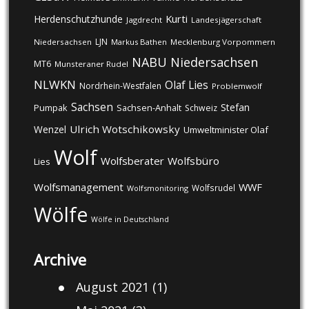
Kurti
Herdenschutzhunde
Jagdrecht
Landesjägerschaft
LJN
Niedersachsen
Markus Bathen
Mecklenburg Vorpommern
NABU
Niedersachsen
MT6
Munsteraner Rudel
NLWKN
Olaf Lies
Nordrhein-Westfalen
Problemwolf
Sachsen
Stefan
Pumpak
Sachsen-Anhalt
Schweiz
Ulrich Wotschikowsky
Wenzel
Umweltminister Olaf
Wolf
Wolfsberater
Wolfsbüro
Lies
Wolfsmanagement
WWF
Wolfsrudel
Wolfsmonitoring
Wölfe
Wölfe in Deutschland
Archive
August 2021
(1)