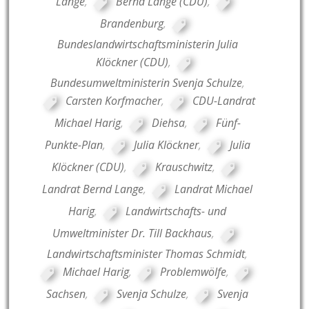
Lange
,
Bernd Lange (CDU)
,
Brandenburg
,
Bundeslandwirtschaftsministerin Julia
Klöckner (CDU)
,
Bundesumweltministerin Svenja Schulze
,
Carsten Korfmacher
,
CDU-Landrat
Michael Harig
,
Diehsa
,
Fünf-
Punkte-Plan
,
Julia Klöckner
,
Julia
Klöckner (CDU)
,
Krauschwitz
,
Landrat Bernd Lange
,
Landrat Michael
Harig
,
Landwirtschafts- und
Umweltminister Dr. Till Backhaus
,
Landwirtschaftsminister Thomas Schmidt
,
Michael Harig
,
Problemwölfe
,
Sachsen
,
Svenja Schulze
,
Svenja