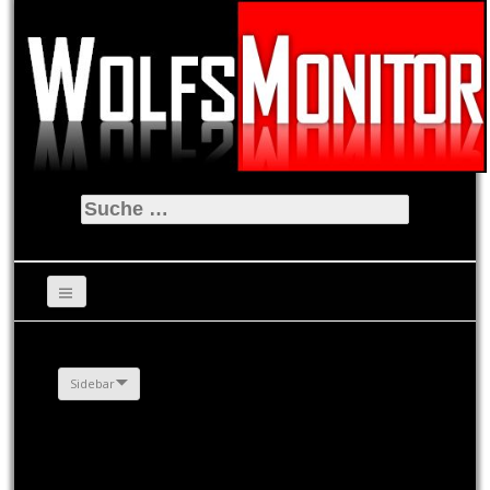
Suche
nach:
Sidebar