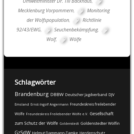
Umweltminister Dr. Till Backhaus
,
Mecklenburg Vorpommern
,
Monitoring
der Wolfspopulation
,
Richtlinie
92/43/EWG
,
Seuchenbekämpfung
,
Wolf
,
Wölfe
Schlagwörter
Brandenburg
DBBW
DJV
Deutscher Jagdverband
Freundeskreis freilebender
Emsland
Ernst-Ingolf Angermann
Gesellschaft
Wölfe
Freundeskreis Freilebender Wölfe e.V.
zum Schutz der Wölfe
Goldenstedter Wölfin
Goldenstedt
GzSdW
Helmut Dammann-Tamke
Herdenschutz