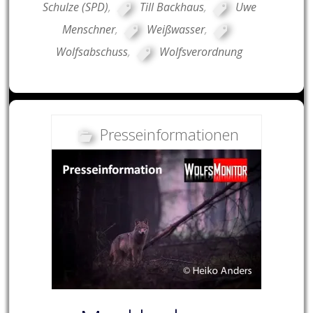
Schulze (SPD)
,
Till Backhaus
,
Uwe
Menschner
,
Weißwasser
,
Wolfsabschuss
,
Wolfsverordnung
Presseinformationen