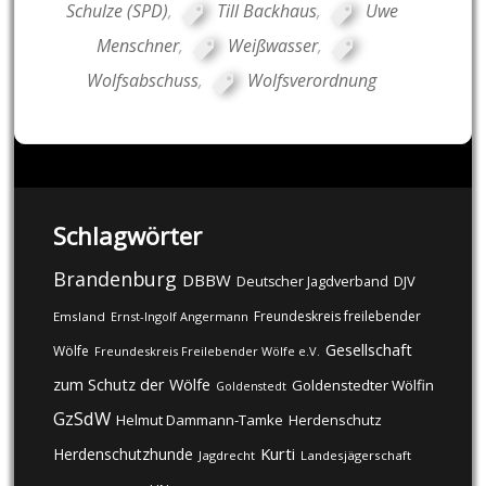
Schulze (SPD)
,
Till Backhaus
,
Uwe
Menschner
,
Weißwasser
,
Wolfsabschuss
,
Wolfsverordnung
Schlagwörter
Brandenburg
DBBW
DJV
Deutscher Jagdverband
Freundeskreis freilebender
Emsland
Ernst-Ingolf Angermann
Gesellschaft
Wölfe
Freundeskreis Freilebender Wölfe e.V.
zum Schutz der Wölfe
Goldenstedter Wölfin
Goldenstedt
GzSdW
Helmut Dammann-Tamke
Herdenschutz
Kurti
Herdenschutzhunde
Jagdrecht
Landesjägerschaft