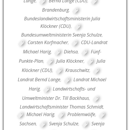
Lange
,
Bernd Lange (CDU)
,
Brandenburg
,
Bundeslandwirtschaftsministerin Julia
Klöckner (CDU)
,
Bundesumweltministerin Svenja Schulze
,
Carsten Korfmacher
,
CDU-Landrat
Michael Harig
,
Diehsa
,
Fünf-
Punkte-Plan
,
Julia Klöckner
,
Julia
Klöckner (CDU)
,
Krauschwitz
,
Landrat Bernd Lange
,
Landrat Michael
Harig
,
Landwirtschafts- und
Umweltminister Dr. Till Backhaus
,
Landwirtschaftsminister Thomas Schmidt
,
Michael Harig
,
Problemwölfe
,
Sachsen
,
Svenja Schulze
,
Svenja