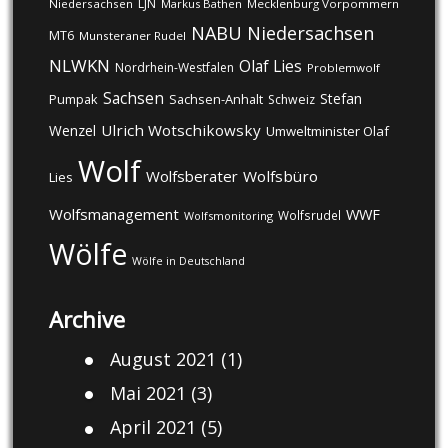
LJN
Niedersachsen
Markus Bathen
Mecklenburg Vorpommern
NABU
Niedersachsen
MT6
Munsteraner Rudel
NLWKN
Olaf Lies
Nordrhein-Westfalen
Problemwolf
Sachsen
Stefan
Pumpak
Sachsen-Anhalt
Schweiz
Ulrich Wotschikowsky
Wenzel
Umweltminister Olaf
Wolf
Wolfsberater
Wolfsbüro
Lies
Wolfsmanagement
WWF
Wolfsrudel
Wolfsmonitoring
Wölfe
Wölfe in Deutschland
Archive
August 2021
(1)
Mai 2021
(3)
April 2021
(5)