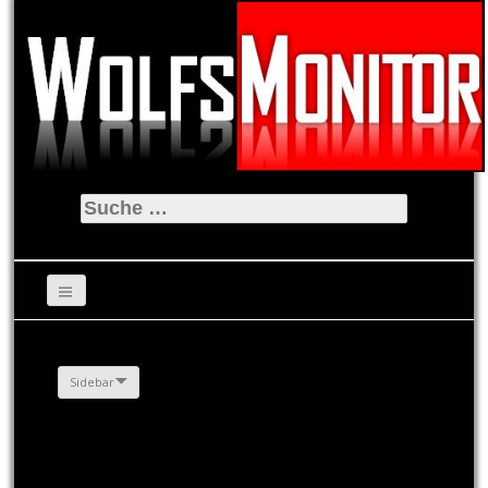
Suche
nach:
Sidebar