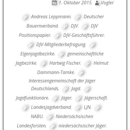
1. Oktober 2015
Vogler
Andreas Leppmann
,
Deutscher
Bauernverband
,
DJV
,
DJV
Positionspapier
,
DJV-Geschäftsführer
,
DJV-Mitgliederbefragung
,
Eigenjagdbezirke
,
gemeinschaftliche
Jagbezirke
,
Hartwig Fischer
,
Helmut
Dammann-Tamke
,
Interessengemeinschaft der Jäger
Deutschlands
,
Jagd
,
Jagdfunktionäre
,
Jäger
,
Jägerschaft
,
Landesjagdverband
,
LJN
,
NABU
,
Niedersächsischen
Landesforsten
,
niedersächsischer Jäger
,