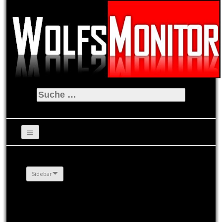
Suche
nach:
Sidebar