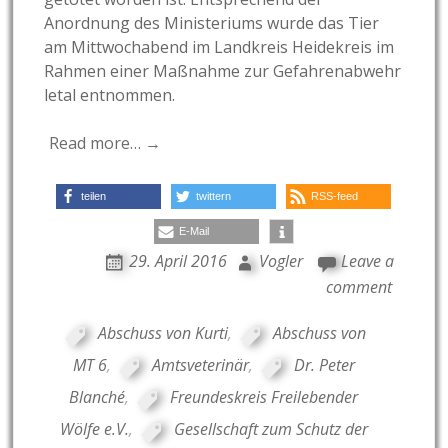
Anordnung des Ministeriums wurde das Tier
am Mittwochabend im Landkreis Heidekreis im
Rahmen einer Maßnahme zur Gefahrenabwehr
letal entnommen.
Read more… →
teilen
twittern
RSS-feed
E-Mail
29. April 2016
Vogler
Leave a
comment
Abschuss von Kurti
,
Abschuss von
MT 6
,
Amtsveterinär
,
Dr. Peter
Blanché
,
Freundeskreis Freilebender
Wölfe e.V.
,
Gesellschaft zum Schutz der