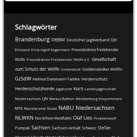
Schlagwörter
Brandenburg
DBBW
DJV
Deutscher Jagdverband
Freundeskreis freilebender
Emsland
Ernst-Ingolf Angermann
Gesellschaft
Wölfe
Freundeskreis Freilebender Wölfe e.V.
zum Schutz der Wölfe
Goldenstedter Wölfin
Goldenstedt
GzSdW
Helmut Dammann-Tamke
Herdenschutz
Kurti
Herdenschutzhunde
Jagdrecht
Landesjägerschaft
LJN
Niedersachsen
Markus Bathen
Mecklenburg Vorpommern
NABU
Niedersachsen
MT6
Munsteraner Rudel
NLWKN
Olaf Lies
Nordrhein-Westfalen
Problemwolf
Sachsen
Stefan
Pumpak
Sachsen-Anhalt
Schweiz