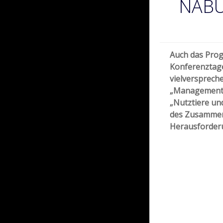
NABU
Auch das Pro
Konferenztag
vielversprech
„Management 
„Nutztiere un
des Zusammen
Herausforder