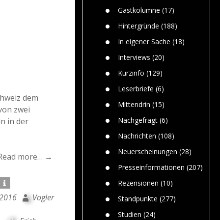
n
Gefährlic
Wolf faszi
Gastkolumne
(17)
Wolfs ge
dem Men
Hintergründe
(188)
Jim Bran
In eigener Sache
(18)
Warum W
Mensche
Interviews
(20)
gelegentl
Kurzinfo
(129)
Dr. Frank
Die Jagd,
Leserbriefe
(6)
und die J
chweiz dem
Mittendrin
(15)
von zwei
Nachgefragt
(6)
n in der
Nachrichten
(108)
Neuerscheinungen
(28)
Read more… →
Presseinformationen
(207)
Rezensionen
(10)
 2016
Vogler
Standpunkte
(277)
Studien
(24)