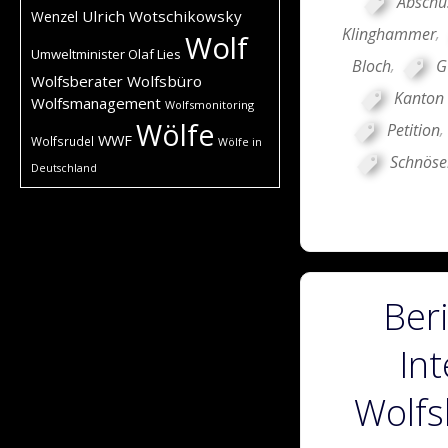
Abschu
Ulrich Wotschikowsky
Wenzel
Klinghammer
,
Wolf
Umweltminister Olaf Lies
Bloch
,
G
Wolfsberater
Wolfsbüro
Kanton 
Wolfsmanagement
Wolfsmonitoring
Wölfe
Petition
,
WWF
Wolfsrudel
Wölfe in
Schnöse
Deutschland
Ber
Int
Wolfs