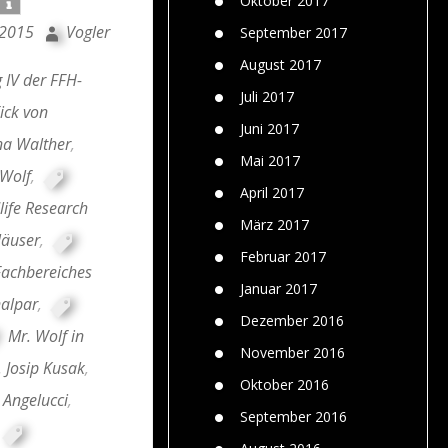
Oktober 2017
 2015
Vogler
September 2017
August 2017
 IV der FFH-
Juli 2017
Eick von
Juni 2017
na Walther
,
Mai 2017
Wolf
,
April 2017
life Research
März 2017
läuser
,
Februar 2017
Fachbereiches
Januar 2017
nalpar
,
Dezember 2016
Mr. Wolf in
November 2016
. Josip Kusak
,
Oktober 2016
Angelucci
,
September 2016