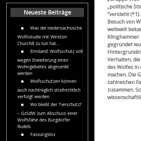
Beiträge aus de
„politische S
Jahr 2015
Neueste Beiträge
“versteht (*1)
Besuch von Wo
Was die niedersächsische
weltweit beka
Klinghammer i
Wolfsstudie mit Winston
Churchill zu tun hat…
gegründet wurd
Emsland: Wolfsschutz soll
Hintergrundi
Verhalten, di
wegen Erweiterung eines
des Wolfes in
Wohngebietes abgesenkt
werden
machen. Die G
Wolfsschützen können
zahlreichen F
zusammen. So 
auch nachträglich strafrechtlich
verfolgt werden
wissenschaftl
Wo bleibt der Tierschutz?
– GzSdW zum Abschuss einer
Wolfsfähe des Burgdorfer
Rudels
Fassungslos