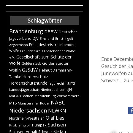
Schlagwörter
Brandenburg
DBBW
Deutscher
DJV
Jagdverband
Emsland
Ernst-Ingolf
Freundeskreis freilebender
Angermann
Wölfe
Freundeskreis Freilebender Wölfe
Gesellschaft zum Schutz der
e.V.
Ende Dezember
Wölfe
Goldenstedter
Goldenstedt
Gesuch der Ka
GzSdW
Wölfin
Helmut Dammann-
Jungwölfen au
Tamke
Herdenschutz
Schweiz – zu.
Kurti
Herdenschutzhunde
Jagdrecht
LJN
Landesjägerschaft Niedersachsen
Markus Bathen
Mecklenburg Vorpommern
NABU
MT6
Munsteraner Rudel
Niedersachsen
NLWKN
Olaf Lies
Nordrhein-Westfalen
Sachsen
Pumpak
Problemwolf
Stefan
Sachsen-Anhalt
Schweiz