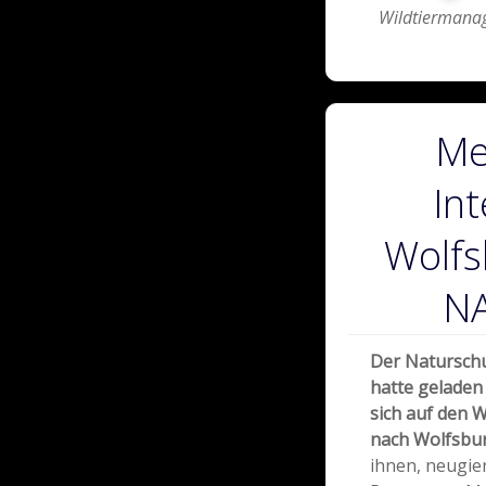
Wildtiermana
Me
Int
Wolfs
NA
Der Natursch
hatte geladen
sich auf den 
nach Wolfsbu
ihnen, neugie