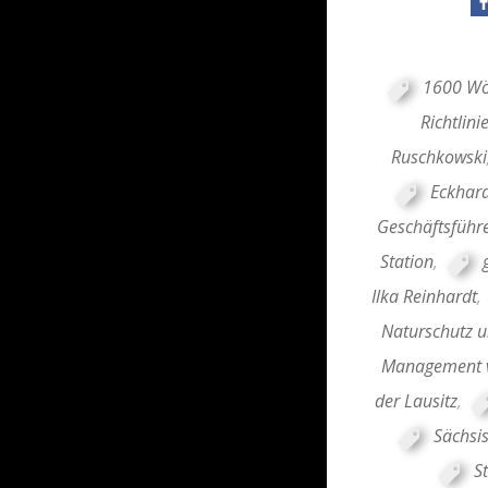
1600 Wö
Richtlini
Ruschkowski
Eckhar
Geschäftsführ
Station
,
Ilka Reinhardt
,
Naturschutz u
Management v
der Lausitz
,
Sächsi
S