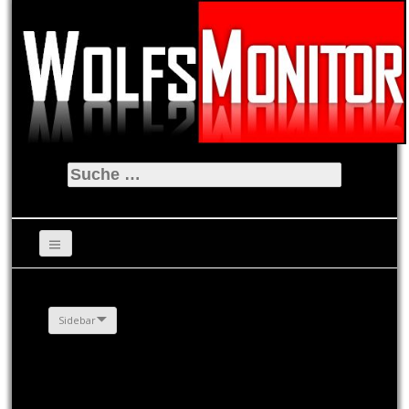
Suche
nach:
Sidebar