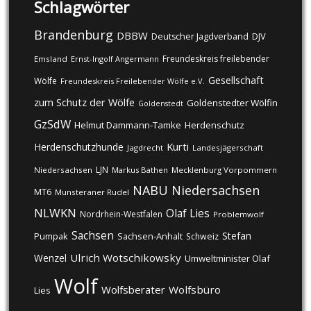
Schlagwörter
Brandenburg
DBBW
DJV
Deutscher Jagdverband
Freundeskreis freilebender
Emsland
Ernst-Ingolf Angermann
Gesellschaft
Wölfe
Freundeskreis Freilebender Wölfe e.V.
zum Schutz der Wölfe
Goldenstedter Wölfin
Goldenstedt
GzSdW
Helmut Dammann-Tamke
Herdenschutz
Kurti
Herdenschutzhunde
Jagdrecht
Landesjägerschaft
LJN
Niedersachsen
Markus Bathen
Mecklenburg Vorpommern
NABU
Niedersachsen
MT6
Munsteraner Rudel
NLWKN
Olaf Lies
Nordrhein-Westfalen
Problemwolf
Sachsen
Stefan
Pumpak
Sachsen-Anhalt
Schweiz
Ulrich Wotschikowsky
Wenzel
Umweltminister Olaf
Wolf
Wolfsberater
Wolfsbüro
Lies