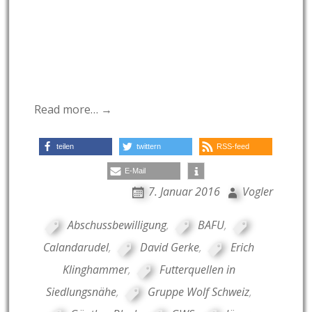
Read more… →
teilen
twittern
RSS-feed
E-Mail
7. Januar 2016
Vogler
Abschussbewilligung
,
BAFU
,
Calandarudel
,
David Gerke
,
Erich
Klinghammer
,
Futterquellen in
Siedlungsnähe
,
Gruppe Wolf Schweiz
,