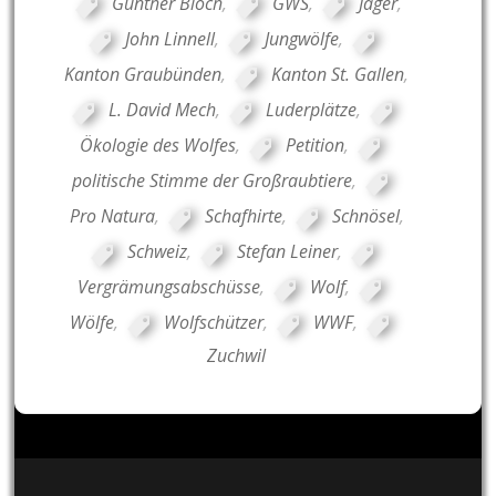
Günther Bloch
,
GWS
,
Jäger
,
John Linnell
,
Jungwölfe
,
Kanton Graubünden
,
Kanton St. Gallen
,
L. David Mech
,
Luderplätze
,
Ökologie des Wolfes
,
Petition
,
politische Stimme der Großraubtiere
,
Pro Natura
,
Schafhirte
,
Schnösel
,
Schweiz
,
Stefan Leiner
,
Vergrämungsabschüsse
,
Wolf
,
Wölfe
,
Wolfschützer
,
WWF
,
Zuchwil