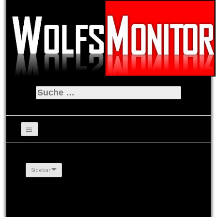
Suche
nach:
Sidebar