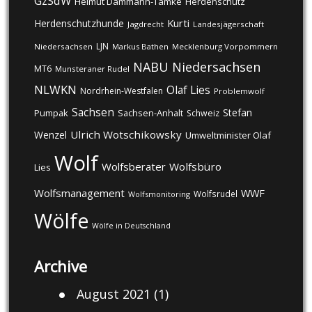
GzSdW
Helmut Dammann-Tamke
Herdenschutz
Kurti
Herdenschutzhunde
Jagdrecht
Landesjägerschaft
LJN
Niedersachsen
Markus Bathen
Mecklenburg Vorpommern
NABU
Niedersachsen
MT6
Munsteraner Rudel
NLWKN
Olaf Lies
Nordrhein-Westfalen
Problemwolf
Sachsen
Stefan
Pumpak
Sachsen-Anhalt
Schweiz
Ulrich Wotschikowsky
Wenzel
Umweltminister Olaf
Wolf
Wolfsberater
Wolfsbüro
Lies
Wolfsmanagement
WWF
Wolfsrudel
Wolfsmonitoring
Wölfe
Wölfe in Deutschland
Archive
August 2021
(1)