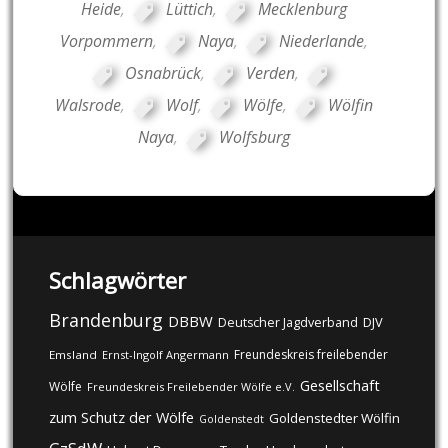
Heide
,
Lüttich
,
Mecklenburg
Vorpommern
,
Naya
,
Niederlande
,
Osnabrück
,
Verden
,
Walsrode
,
Wolf
,
Wölfe
,
Wölfin
Naya
,
Wolfsburg
Schlagwörter
Brandenburg
DBBW
DJV
Deutscher Jagdverband
Freundeskreis freilebender
Emsland
Ernst-Ingolf Angermann
Gesellschaft
Wölfe
Freundeskreis Freilebender Wölfe e.V.
zum Schutz der Wölfe
Goldenstedter Wölfin
Goldenstedt