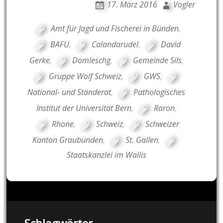
17. März 2016
Vogler
Amt für Jagd und Fischerei in Bünden
,
BAFU
,
Calandarudel
,
David
Gerke
,
Domleschg
,
Gemeinde Sils
,
Gruppe Wolf Schweiz
,
GWS
,
National- und Ständerat
,
Pathologisches
Institut der Universität Bern
,
Raron
,
Rhone
,
Schweiz
,
Schweizer
Kanton Graubünden
,
St. Gallen
,
Staatskanzlei im Wallis