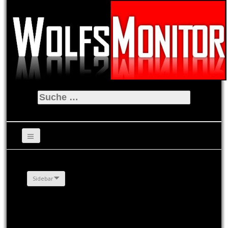
Suche
nach:
Sidebar