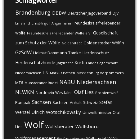
Schlagwörter
Brandenburg
DBBW
DJV
Deutscher Jagdverband
Freundeskreis freilebender
Emsland
Ernst-Ingolf Angermann
Gesellschaft
Wölfe
Freundeskreis Freilebender Wölfe e.V.
zum Schutz der Wölfe
Goldenstedter Wölfin
Goldenstedt
GzSdW
Helmut Dammann-Tamke
Herdenschutz
Kurti
Herdenschutzhunde
Jagdrecht
Landesjägerschaft
LJN
Niedersachsen
Markus Bathen
Mecklenburg Vorpommern
NABU
Niedersachsen
MT6
Munsteraner Rudel
NLWKN
Olaf Lies
Nordrhein-Westfalen
Problemwolf
Sachsen
Stefan
Pumpak
Sachsen-Anhalt
Schweiz
Ulrich Wotschikowsky
Wenzel
Umweltminister Olaf
Wolf
Wolfsberater
Wolfsbüro
Lies
Wolfsmanagement
WWF
Wolfsrudel
Wolfsmonitoring