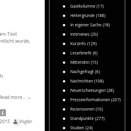
n
Gefährlic
Wolf faszi
Gastkolumne
(17)
Wolfs ge
dem Men
Hintergründe
(188)
Jim Bran
In eigener Sache
(18)
Warum W
Mensche
len-Test
Interviews
(20)
gelegentl
ntlicht wurde,
Kurzinfo
(129)
Dr. Frank
Die Jagd,
Leserbriefe
(6)
und die J
Mittendrin
(15)
Nachgefragt
(6)
/h
Nachrichten
(108)
Neuerscheinungen
(28)
Read more… →
Presseinformationen
(207)
Rezensionen
(10)
Standpunkte
(277)
 2015
Vogler
Studien
(24)