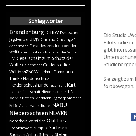
Schlagwörter
Brandenburg
DBBW
Deutscher
Die Studie „Wo
DJV
Jagdverband
Emsland
Ernst-Ingolf
Pilotstudie im
Freundeskreis freilebender
Angermann
gibt interess
Wölfe
Freundeskreis Freilebender Wölfe
Untersuchungs
Gesellschaft zum Schutz der
e.V.
Studienergebn
Wölfe
Goldenstedter
Goldenstedt
GzSdW
Wölfin
Helmut Dammann-
Sie zeigt zum 
Tamke
Herdenschutz
Kurti
Herdenschutzhunde
fortbewegen.
Jagdrecht
LJN
Landesjägerschaft Niedersachsen
Markus Bathen
Mecklenburg Vorpommern
NABU
MT6
Munsteraner Rudel
Niedersachsen
NLWKN
Olaf Lies
Nordrhein-Westfalen
Sachsen
Pumpak
Problemwolf
Stefan
Sachsen-Anhalt
Schweiz