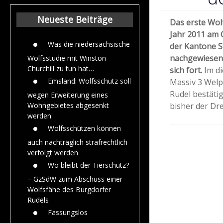
Beiträge aus de
Jahr 2015
Neueste Beiträge
Das erste Wol
Jahr 2011 am 
Was die niedersächsische
der Kantone S
nachgewiesen. 
Wolfsstudie mit Winston
Churchill zu tun hat…
sich fort.
Im di
Emsland: Wolfsschutz soll
Massiv 3 Welp
Rudel bestäti
wegen Erweiterung eines
bisher der Dr
Wohngebietes abgesenkt
werden
Wolfsschützen können
auch nachträglich strafrechtlich
verfolgt werden
Wo bleibt der Tierschutz?
– GzSdW zum Abschuss einer
Wolfsfähe des Burgdorfer
Rudels
Fassungslos