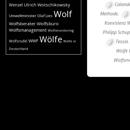
Caland
Ulrich Wotschikowsky
Wenzel
Wolf
Methode
,
Umweltminister Olaf Lies
Koexistenz 
Wolfsberater
Wolfsbüro
Wolfsmanagement
Wolfsmonitoring
Philipp Schup
Wölfe
WWF
Tessin
Wolfsrudel
Wölfe in
Deutschland
Wölfe 
Wolfsmo