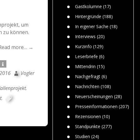
n
Gefährlic
Wolf faszi
Gastkolumne
(17)
Wolfs ge
dem Men
Hintergründe
(188)
Jim Bran
nprojekt, um
In eigener Sache
(18)
Warum W
n zu können.
Mensche
Interviews
(20)
gelegentl
Kurzinfo
(129)
Read more… →
Dr. Frank
Die Jagd,
Leserbriefe
(6)
und die J
Mittendrin
(15)
 2016
Vogler
Nachgefragt
(6)
Nachrichten
(108)
allenprojekt
,
Neuerscheinungen
(28)
t
,
Presseinformationen
(207)
Rezensionen
(10)
Standpunkte
(277)
Studien
(24)