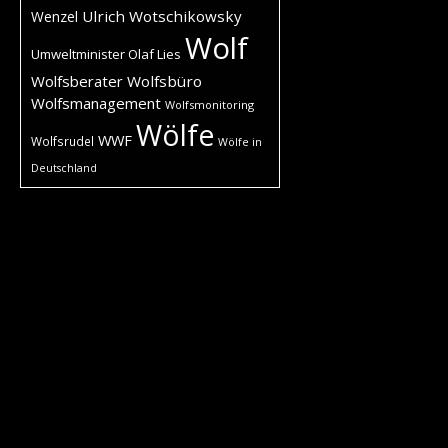
Ulrich Wotschikowsky
Wenzel
Wolf
Umweltminister Olaf Lies
Wolfsberater
Wolfsbüro
Wolfsmanagement
Wolfsmonitoring
Wölfe
WWF
Wolfsrudel
Wölfe in
Deutschland