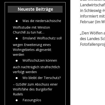
Beiträge aus de
Landwirtschaf
Jahr 2015
Neueste Beiträge
in Schleswig-
informiert mi
Was die niedersächsische
Februar (im Wo
Wolfsstudie mit Winston
Churchill zu tun hat…
„Den Wölfen a
Emsland: Wolfsschutz soll
des Landes Sc
Fotofallenpro
wegen Erweiterung eines
Wohngebietes abgesenkt
werden
Wolfsschützen können
auch nachträglich strafrechtlich
verfolgt werden
Wo bleibt der Tierschutz?
– GzSdW zum Abschuss einer
Wolfsfähe des Burgdorfer
Rudels
Fassungslos