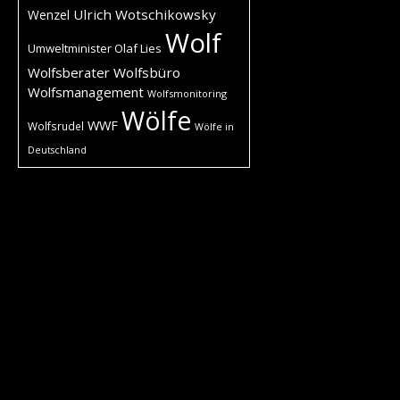
Ulrich Wotschikowsky
Wenzel
Wolf
Umweltminister Olaf Lies
Wolfsberater
Wolfsbüro
Wolfsmanagement
Wolfsmonitoring
Wölfe
WWF
Wolfsrudel
Wölfe in
Deutschland