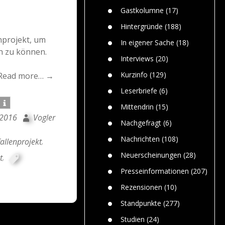
n
Gefährlic
Wolf faszi
Gastkolumne
(17)
Wolfs ge
dem Men
Hintergründe
(188)
Jim Bran
nprojekt, um
In eigener Sache
(18)
Warum W
n zu können.
Mensche
Interviews
(20)
gelegentl
Kurzinfo
(129)
Read more… →
Dr. Frank
Die Jagd,
Leserbriefe
(6)
und die J
Mittendrin
(15)
 2016
Vogler
Nachgefragt
(6)
Nachrichten
(108)
allenprojekt
,
Neuerscheinungen
(28)
t
,
Presseinformationen
(207)
Rezensionen
(10)
Standpunkte
(277)
Studien
(24)