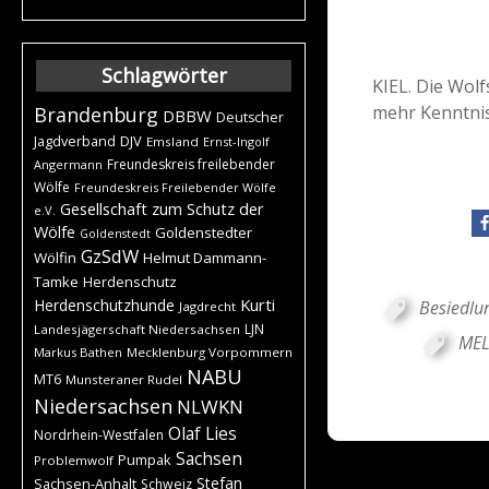
Schlagwörter
KIEL. Die Wolf
mehr Kenntnis
Brandenburg
DBBW
Deutscher
DJV
Jagdverband
Emsland
Ernst-Ingolf
Freundeskreis freilebender
Angermann
Wölfe
Freundeskreis Freilebender Wölfe
Gesellschaft zum Schutz der
e.V.
Wölfe
Goldenstedter
Goldenstedt
GzSdW
Wölfin
Helmut Dammann-
Tamke
Herdenschutz
Kurti
Herdenschutzhunde
Besiedlu
Jagdrecht
LJN
Landesjägerschaft Niedersachsen
ME
Markus Bathen
Mecklenburg Vorpommern
NABU
MT6
Munsteraner Rudel
Niedersachsen
NLWKN
Olaf Lies
Nordrhein-Westfalen
Sachsen
Pumpak
Problemwolf
Stefan
Sachsen-Anhalt
Schweiz