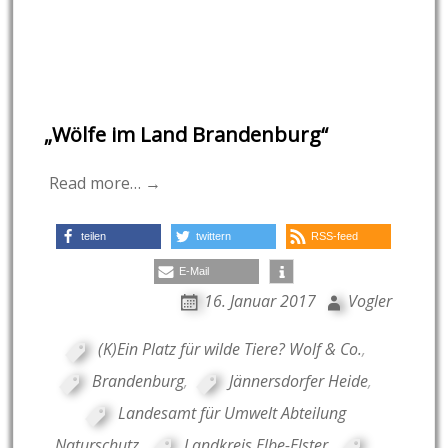
„Wölfe im Land Brandenburg“
Read more… →
teilen
twittern
RSS-feed
E-Mail
16. Januar 2017
Vogler
(K)Ein Platz für wilde Tiere? Wolf & Co.
,
Brandenburg
,
Jännersdorfer Heide
,
Landesamt für Umwelt Abteilung
Naturschutz
,
Landkreis Elbe-Elster
,