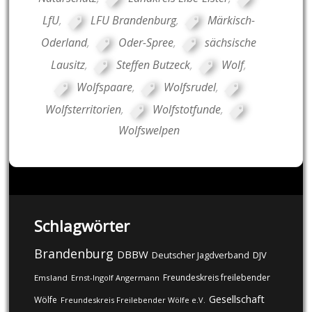
LfU
,
LFU Brandenburg
,
Märkisch-
Oderland
,
Oder-Spree
,
sächsische
Lausitz
,
Steffen Butzeck
,
Wolf
,
Wolfspaare
,
Wolfsrudel
,
Wolfsterritorien
,
Wolfstotfunde
,
Wolfswelpen
Schlagwörter
Brandenburg
DBBW
DJV
Deutscher Jagdverband
Freundeskreis freilebender
Emsland
Ernst-Ingolf Angermann
Gesellschaft
Wölfe
Freundeskreis Freilebender Wölfe e.V.