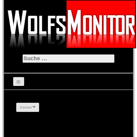
Suche
nach:
Sidebar