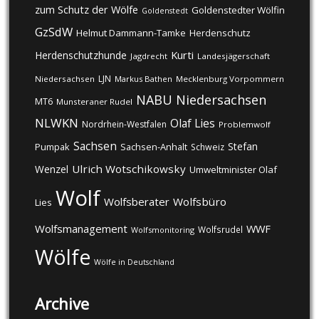
zum Schutz der Wölfe
Goldenstedter Wölfin
Goldenstedt
GzSdW
Helmut Dammann-Tamke
Herdenschutz
Kurti
Herdenschutzhunde
Jagdrecht
Landesjägerschaft
LJN
Niedersachsen
Markus Bathen
Mecklenburg Vorpommern
NABU
Niedersachsen
MT6
Munsteraner Rudel
NLWKN
Olaf Lies
Nordrhein-Westfalen
Problemwolf
Sachsen
Stefan
Pumpak
Sachsen-Anhalt
Schweiz
Ulrich Wotschikowsky
Wenzel
Umweltminister Olaf
Wolf
Wolfsberater
Wolfsbüro
Lies
Wolfsmanagement
WWF
Wolfsrudel
Wolfsmonitoring
Wölfe
Wölfe in Deutschland
Archive