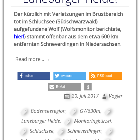
Der kürzlich mit Verletzungen im Brustbereich
tot im Schluchsee (Südschwarzwald)
aufgefundene Wolf (Wolfsmonitor berichtete,
hier!
) stammt offenbar aus dem etwa 600 km
entfernten Schneverdingen in Niedersachsen.
Read more… →
teilen
twittern
RSS-feed
E-Mail
20. Juli 2017
Vogler
Bodenseeregion
,
GW630m
,
Lüneburger Heide
,
Monitoringkürzel
,
Schluchsee
,
Schneverdingen
,