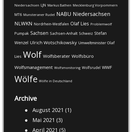
LJN
Niedersachsen
Markus Bathen
Mecklenburg Vorpommern
NABU
Niedersachsen
MT6
Munsteraner Rudel
NLWKN
Olaf Lies
Nordrhein-Westfalen
Problemwolf
Sachsen
Stefan
Pumpak
Sachsen-Anhalt
Schweiz
Ulrich Wotschikowsky
Wenzel
Umweltminister Olaf
Wolf
Wolfsberater
Wolfsbüro
Lies
Wolfsmanagement
WWF
Wolfsrudel
Wolfsmonitoring
Wölfe
Wölfe in Deutschland
Archive
August 2021
(1)
Mai 2021
(3)
April 2021
(5)