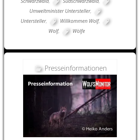
Schwarzwald
,
Südschwarzwald
,
Umweltminister Untersteller
,
Untersteller
,
Willkommen Wolf
,
Wolf
,
Wölfe
Presseinformationen