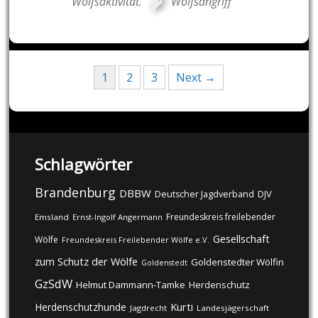
Wolfsaktivität
,
Wolfsangriff
Posts
1
2
3
Next →
navigation
Schlagwörter
Brandenburg
DBBW
DJV
Deutscher Jagdverband
Freundeskreis freilebender
Emsland
Ernst-Ingolf Angermann
Gesellschaft
Wölfe
Freundeskreis Freilebender Wölfe e.V.
zum Schutz der Wölfe
Goldenstedter Wölfin
Goldenstedt
GzSdW
Helmut Dammann-Tamke
Herdenschutz
Kurti
Herdenschutzhunde
Jagdrecht
Landesjägerschaft