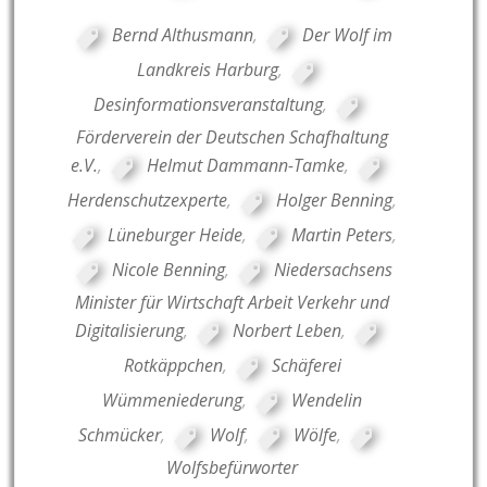
Bernd Althusmann
,
Der Wolf im
Landkreis Harburg
,
Desinformationsveranstaltung
,
Förderverein der Deutschen Schafhaltung
e.V.
,
Helmut Dammann-Tamke
,
Herdenschutzexperte
,
Holger Benning
,
Lüneburger Heide
,
Martin Peters
,
Nicole Benning
,
Niedersachsens
Minister für Wirtschaft Arbeit Verkehr und
Digitalisierung
,
Norbert Leben
,
Rotkäppchen
,
Schäferei
Wümmeniederung
,
Wendelin
Schmücker
,
Wolf
,
Wölfe
,
Wolfsbefürworter