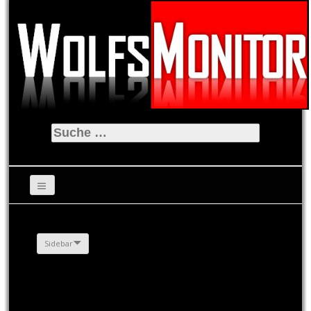
Suche
nach:
Sidebar