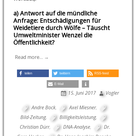
a) Antwort auf die mündliche
Anfrage: Entschädigungen für
Weidetiere durch Wölfe – Täuscht
Umweltminister Wenzel die
Öffentlichkeit?
Read more… →
teilen
twittern
RSS-feed
E-Mail
15. Juni 2017
Vogler
Andre Bock
,
Axel Miesner
,
Bild-Zeitung
,
Billigkeitsleistung
,
Christian Dürr
,
DNA-Analyse
,
Dr.