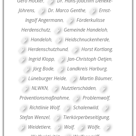
Gero Hocker
,
Dr. Hans-Joachim Deneke-
Jöhrens
,
Dr. Marco Genthe
,
Ernst-
Ingolf Angermann
,
Förderkulisse
Herdenschutz
,
Gemeinde Handeloh
,
Handeloh
,
Heidschnuckenherde
,
Herdenschutzhund
,
Horst Kortlang
,
Ingrid Klopp
,
Jan-Christoph Oetjen
,
Jörg Bode
,
Landkreis Harburg
,
Lüneburger Heide
,
Martin Bäumer
,
NLWKN
,
Nutztierschäden
,
Präventionsmaßnahme
,
Problemwolf
,
Richtlinie Wolf
,
Schalenwild
,
Stefan Wenzel
,
Tierkörperbeseitigung
,
Weidetiere
,
Wolf
,
Wölfe
,