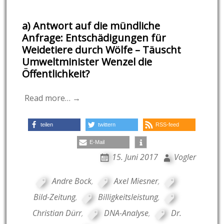
a) Antwort auf die mündliche
Anfrage: Entschädigungen für
Weidetiere durch Wölfe – Täuscht
Umweltminister Wenzel die
Öffentlichkeit?
Read more… →
teilen
twittern
RSS-feed
E-Mail
15. Juni 2017
Vogler
Andre Bock
,
Axel Miesner
,
Bild-Zeitung
,
Billigkeitsleistung
,
Christian Dürr
,
DNA-Analyse
,
Dr.