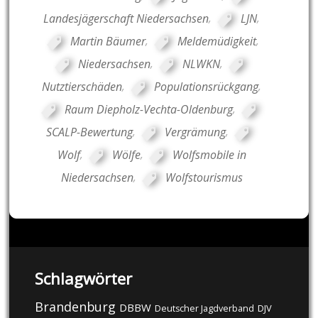
Landesjägerschaft Niedersachsen
,
LJN
,
Martin Bäumer
,
Meldemüdigkeit
,
Niedersachsen
,
NLWKN
,
Nutztierschäden
,
Populationsrückgang
,
Raum Diepholz-Vechta-Oldenburg
,
SCALP-Bewertung
,
Vergrämung
,
Wolf
,
Wölfe
,
Wolfsmobile in
Niedersachsen
,
Wolfstourismus
Schlagwörter
Brandenburg
DBBW
DJV
Deutscher Jagdverband