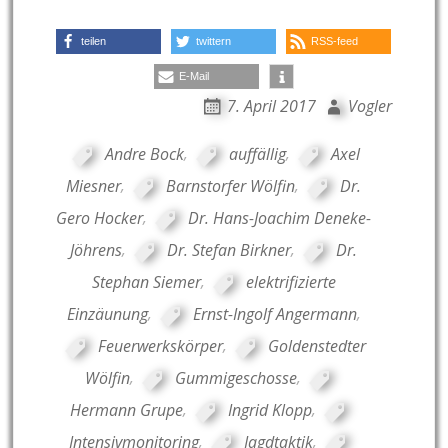
teilen
twittern
RSS-feed
E-Mail
7. April 2017
Vogler
Andre Bock
,
auffällig
,
Axel
Miesner
,
Barnstorfer Wölfin
,
Dr.
Gero Hocker
,
Dr. Hans-Joachim Deneke-
Jöhrens
,
Dr. Stefan Birkner
,
Dr.
Stephan Siemer
,
elektrifizierte
Einzäunung
,
Ernst-Ingolf Angermann
,
Feuerwerkskörper
,
Goldenstedter
Wölfin
,
Gummigeschosse
,
Hermann Grupe
,
Ingrid Klopp
,
Intensivmonitoring
,
Jagdtaktik
,