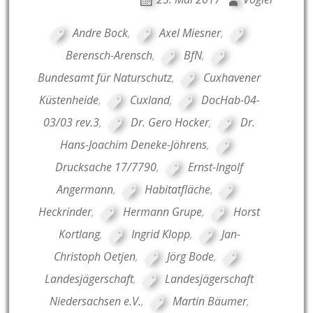
Andre Bock
,
Axel Miesner
,
Berensch-Arensch
,
BfN
,
Bundesamt für Naturschutz
,
Cuxhavener
Küstenheide
,
Cuxland
,
DocHab-04-
03/03 rev.3
,
Dr. Gero Hocker
,
Dr.
Hans-Joachim Deneke-Jöhrens
,
Drucksache 17/7790
,
Ernst-Ingolf
Angermann
,
Habitatfläche
,
Heckrinder
,
Hermann Grupe
,
Horst
Kortlang
,
Ingrid Klopp
,
Jan-
Christoph Oetjen
,
Jörg Bode
,
Landesjägerschaft
,
Landesjägerschaft
Niedersachsen e.V.
,
Martin Bäumer
,