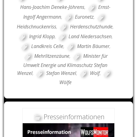
Hans-Joachim Deneke-Jöhrens
,
Ernst-
Ingolf Angermann
,
Euronetz
,
Heidschnuckenriss
,
Herdenschutzhunde
,
Ingrid Klopp
,
Land Niedersachsen
,
Landkreis Celle
,
Martin Bäumer
,
Mehrlitzenzäune
,
Minister für
Umwelt Energie und Klimaschutz Stefan
Wenzel
,
Stefan Wenzel
,
Wolf
,
Wölfe
Presseinformationen