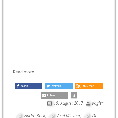
Read more… →
teilen
twittern
RSS-feed
E-Mail
19. August 2017
Vogler
Andre Bock
,
Axel Miesner
,
Dr.