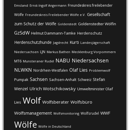
Freundeskreis freilebender
Emsland
Ernst-Ingolf Angermann
Gesellschaft
Wölfe
Freundeskreis Freilebender Wölfe e.V.
zum Schutz der Wölfe
Goldenstedter Wölfin
Goldenstedt
GzSdW
Helmut Dammann-Tamke
Herdenschutz
Kurti
Herdenschutzhunde
Jagdrecht
Landesjägerschaft
LJN
Niedersachsen
Markus Bathen
Mecklenburg Vorpommern
NABU
Niedersachsen
MT6
Munsteraner Rudel
NLWKN
Olaf Lies
Nordrhein-Westfalen
Problemwolf
Sachsen
Stefan
Pumpak
Sachsen-Anhalt
Schweiz
Ulrich Wotschikowsky
Wenzel
Umweltminister Olaf
Wolf
Wolfsberater
Wolfsbüro
Lies
Wolfsmanagement
WWF
Wolfsrudel
Wolfsmonitoring
Wölfe
Wölfe in Deutschland