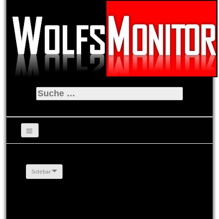
Suche
nach:
Sidebar