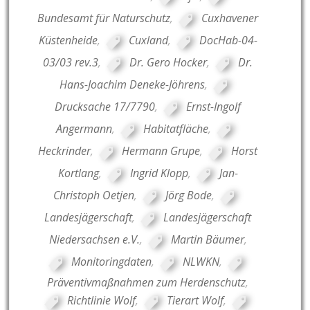
Bundesamt für Naturschutz
,
Cuxhavener
Küstenheide
,
Cuxland
,
DocHab-04-
03/03 rev.3
,
Dr. Gero Hocker
,
Dr.
Hans-Joachim Deneke-Jöhrens
,
Drucksache 17/7790
,
Ernst-Ingolf
Angermann
,
Habitatfläche
,
Heckrinder
,
Hermann Grupe
,
Horst
Kortlang
,
Ingrid Klopp
,
Jan-
Christoph Oetjen
,
Jörg Bode
,
Landesjägerschaft
,
Landesjägerschaft
Niedersachsen e.V.
,
Martin Bäumer
,
Monitoringdaten
,
NLWKN
,
Präventivmaßnahmen zum Herdenschutz
,
Richtlinie Wolf
,
Tierart Wolf
,