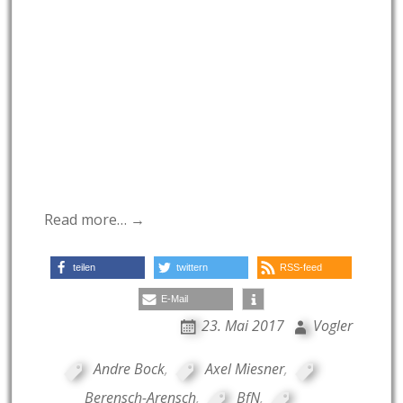
Read more… →
teilen
twittern
RSS-feed
E-Mail
23. Mai 2017
Vogler
Andre Bock
,
Axel Miesner
,
Berensch-Arensch
,
BfN
,