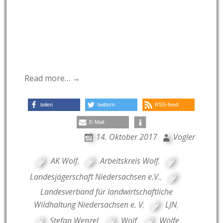
Read more… →
teilen
twittern
RSS-feed
E-Mail
14. Oktober 2017
Vogler
AK Wolf
,
Arbeitskreis Wolf
,
Landesjägerschaft Niedersachsen e.V.
,
Landesverband für landwirtschaftliche
Wildhaltung Niedersachsen e. V
,
LJN
,
Stefan Wenzel
,
Wolf
,
Wölfe
,