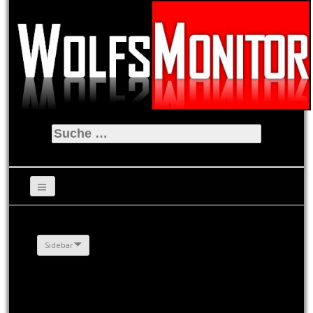
Suche
nach:
Sidebar