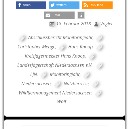
teilen
twittern
RSS-feed
E-Mail
18. Februar 2018
Vogler
Abschlussbericht Monitoringjahr
,
Christopher Menge
,
Hans Knoop
,
Kreisjägermeister Hans Knoop
,
Landesjägerschaft Niedersachsen e.V.
,
LJN
,
Monitoringjahr
,
Niedersachsen
,
Nutztierrisse
,
Wildtiermanagement Niedersachsen
,
Wolf