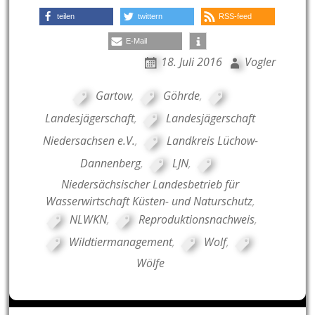
teilen
twittern
RSS-feed
E-Mail
18. Juli 2016
Vogler
Gartow
,
Göhrde
,
Landesjägerschaft
,
Landesjägerschaft
Niedersachsen e.V.
,
Landkreis Lüchow-
Dannenberg
,
LJN
,
Niedersächsischer Landesbetrieb für
Wasserwirtschaft Küsten- und Naturschutz
,
NLWKN
,
Reproduktionsnachweis
,
Wildtiermanagement
,
Wolf
,
Wölfe