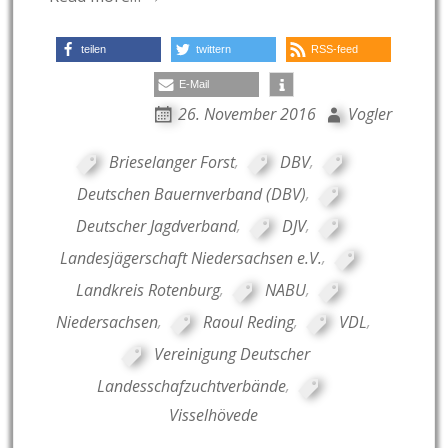
teilen
twittern
RSS-feed
E-Mail
26. November 2016
Vogler
Brieselanger Forst
,
DBV
,
Deutschen Bauernverband (DBV)
,
Deutscher Jagdverband
,
DJV
,
Landesjägerschaft Niedersachsen e.V.
,
Landkreis Rotenburg
,
NABU
,
Niedersachsen
,
Raoul Reding
,
VDL
,
Vereinigung Deutscher
Landesschafzuchtverbände
,
Visselhövede