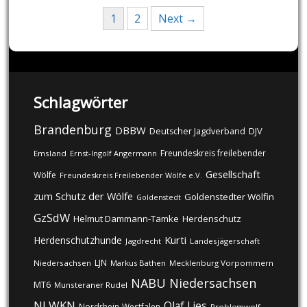
Posts
1
2
Next →
navigation
Schlagwörter
Brandenburg
DBBW
DJV
Deutscher Jagdverband
Freundeskreis freilebender
Emsland
Ernst-Ingolf Angermann
Gesellschaft
Wölfe
Freundeskreis Freilebender Wölfe e.V.
zum Schutz der Wölfe
Goldenstedter Wölfin
Goldenstedt
GzSdW
Helmut Dammann-Tamke
Herdenschutz
Kurti
Herdenschutzhunde
Jagdrecht
Landesjägerschaft
LJN
Niedersachsen
Markus Bathen
Mecklenburg Vorpommern
NABU
Niedersachsen
MT6
Munsteraner Rudel
NLWKN
Olaf Lies
Nordrhein-Westfalen
Problemwolf