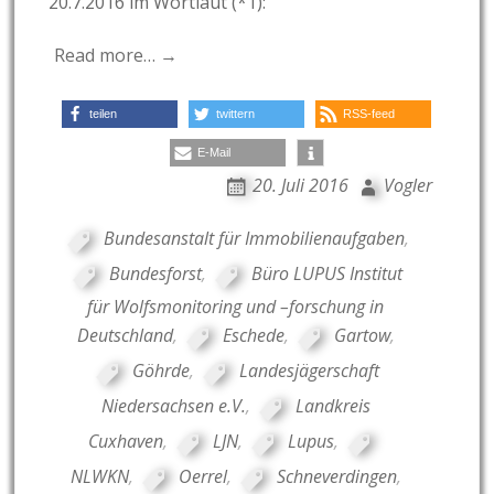
20.7.2016 im Wortlaut (*1):
Read more… →
teilen
twittern
RSS-feed
E-Mail
20. Juli 2016
Vogler
Bundesanstalt für Immobilienaufgaben
,
Bundesforst
,
Büro LUPUS Institut
für Wolfsmonitoring und –forschung in
Deutschland
,
Eschede
,
Gartow
,
Göhrde
,
Landesjägerschaft
Niedersachsen e.V.
,
Landkreis
Cuxhaven
,
LJN
,
Lupus
,
NLWKN
,
Oerrel
,
Schneverdingen
,