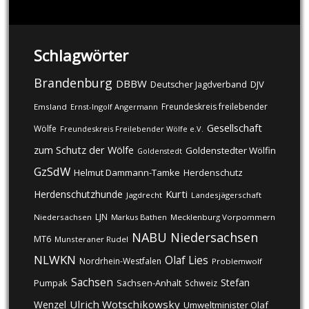
Schlagwörter
Brandenburg
DBBW
DJV
Deutscher Jagdverband
Freundeskreis freilebender
Emsland
Ernst-Ingolf Angermann
Gesellschaft
Wölfe
Freundeskreis Freilebender Wölfe e.V.
zum Schutz der Wölfe
Goldenstedter Wölfin
Goldenstedt
GzSdW
Helmut Dammann-Tamke
Herdenschutz
Kurti
Herdenschutzhunde
Jagdrecht
Landesjägerschaft
LJN
Niedersachsen
Markus Bathen
Mecklenburg Vorpommern
NABU
Niedersachsen
MT6
Munsteraner Rudel
NLWKN
Olaf Lies
Nordrhein-Westfalen
Problemwolf
Sachsen
Stefan
Pumpak
Sachsen-Anhalt
Schweiz
Ulrich Wotschikowsky
Wenzel
Umweltminister Olaf