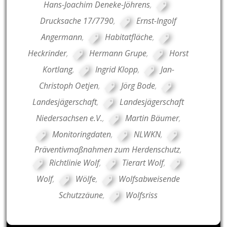
Hans-Joachim Deneke-Jöhrens
,
Drucksache 17/7790
,
Ernst-Ingolf
Angermann
,
Habitatfläche
,
Heckrinder
,
Hermann Grupe
,
Horst
Kortlang
,
Ingrid Klopp
,
Jan-
Christoph Oetjen
,
Jörg Bode
,
Landesjägerschaft
,
Landesjägerschaft
Niedersachsen e.V.
,
Martin Bäumer
,
Monitoringdaten
,
NLWKN
,
Präventivmaßnahmen zum Herdenschutz
,
Richtlinie Wolf
,
Tierart Wolf
,
Wolf
,
Wölfe
,
Wolfsabweisende
Schutzzäune
,
Wolfsriss