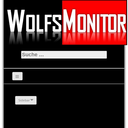
Suche
nach:
Sidebar