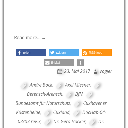
Read more… →
teilen
twittern
RSS-feed
E-Mail
23. Mai 2017
Vogler
Andre Bock
,
Axel Miesner
,
Berensch-Arensch
,
BfN
,
Bundesamt für Naturschutz
,
Cuxhavener
Küstenheide
,
Cuxland
,
DocHab-04-
03/03 rev.3
,
Dr. Gero Hocker
,
Dr.