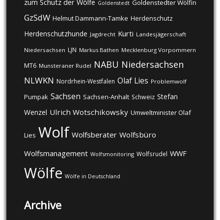
zum Schutz der Wölfe
Goldenstedter Wölfin
Goldenstedt
GzSdW
Helmut Dammann-Tamke
Herdenschutz
Kurti
Herdenschutzhunde
Jagdrecht
Landesjägerschaft
LJN
Niedersachsen
Markus Bathen
Mecklenburg Vorpommern
NABU
Niedersachsen
MT6
Munsteraner Rudel
NLWKN
Olaf Lies
Nordrhein-Westfalen
Problemwolf
Sachsen
Stefan
Pumpak
Sachsen-Anhalt
Schweiz
Ulrich Wotschikowsky
Wenzel
Umweltminister Olaf
Wolf
Wolfsberater
Wolfsbüro
Lies
Wolfsmanagement
WWF
Wolfsrudel
Wolfsmonitoring
Wölfe
Wölfe in Deutschland
Archive