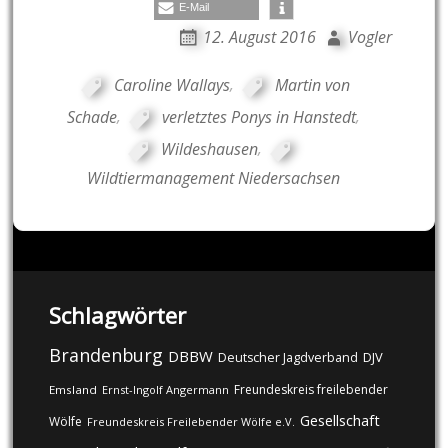
E-Mail
12. August 2016
Vogler
Caroline Wallays
,
Martin von
Schade
,
verletztes Ponys in Hanstedt
,
Wildeshausen
,
Wildtiermanagement Niedersachsen
Schlagwörter
Brandenburg
DBBW
DJV
Deutscher Jagdverband
Freundeskreis freilebender
Emsland
Ernst-Ingolf Angermann
Gesellschaft
Wölfe
Freundeskreis Freilebender Wölfe e.V.