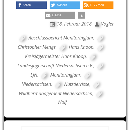
teilen
twittern
RSS-feed
E-Mail
18. Februar 2018
Vogler
Abschlussbericht Monitoringjahr
,
Christopher Menge
,
Hans Knoop
,
Kreisjägermeister Hans Knoop
,
Landesjägerschaft Niedersachsen e.V.
,
LJN
,
Monitoringjahr
,
Niedersachsen
,
Nutztierrisse
,
Wildtiermanagement Niedersachsen
,
Wolf