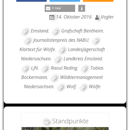
E-Mail
14. Oktober 2016
Vogler
Emsland
,
Grafschaft Bentheim
,
Journalistenpreis des NABU
,
Klartext für Wölfe
,
Landesjägerschaft
Niedersachsen
,
Landkreis Emsland
,
LJN
,
Raoul Reding
,
Tobias
Böckermann
,
Wildtiermanagement
Niedersachsen
,
Wolf
,
Wölfe
Standpunkte