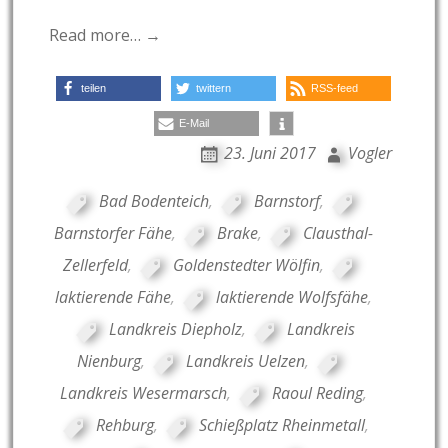
Read more… →
teilen
twittern
RSS-feed
E-Mail
23. Juni 2017
Vogler
Bad Bodenteich
,
Barnstorf
,
Barnstorfer Fähe
,
Brake
,
Clausthal-
Zellerfeld
,
Goldenstedter Wölfin
,
laktierende Fähe
,
laktierende Wolfsfähe
,
Landkreis Diepholz
,
Landkreis
Nienburg
,
Landkreis Uelzen
,
Landkreis Wesermarsch
,
Raoul Reding
,
Rehburg
,
Schießplatz Rheinmetall
,