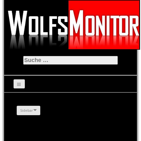
Suche
nach:
Sidebar