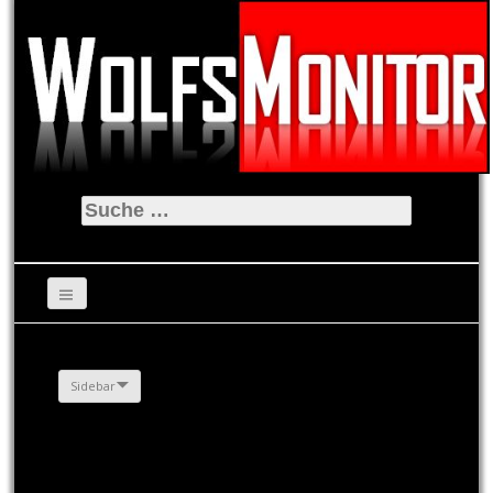
Suche
nach:
Sidebar