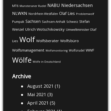
NABU
Niedersachsen
MT6
Munsteraner Rudel
NLWKN
Olaf Lies
Nordrhein-Westfalen
Problemwolf
Sachsen
Stefan
Pumpak
Sachsen-Anhalt
Schweiz
Ulrich Wotschikowsky
Wenzel
Umweltminister Olaf
Wolf
Wolfsberater
Wolfsbüro
Lies
Wolfsmanagement
WWF
Wolfsrudel
Wolfsmonitoring
Wölfe
Wölfe in Deutschland
Archive
August 2021
(1)
Mai 2021
(3)
April 2021
(5)