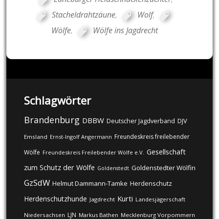
Stacheldrahtzäune
,
Wolf
,
Wölfe
,
Wölfe ins Jagdrecht
Schlagwörter
Brandenburg
DBBW
DJV
Deutscher Jagdverband
Freundeskreis freilebender
Emsland
Ernst-Ingolf Angermann
Gesellschaft
Wölfe
Freundeskreis Freilebender Wölfe e.V.
zum Schutz der Wölfe
Goldenstedter Wölfin
Goldenstedt
GzSdW
Helmut Dammann-Tamke
Herdenschutz
Kurti
Herdenschutzhunde
Jagdrecht
Landesjägerschaft
LJN
Niedersachsen
Markus Bathen
Mecklenburg Vorpommern