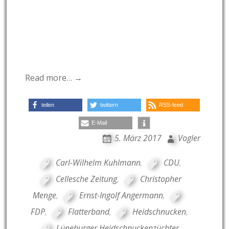
Read more… →
teilen
twittern
RSS-feed
E-Mail
5. März 2017
Vogler
Carl-Wilhelm Kuhlmann
,
CDU
,
Cellesche Zeitung
,
Christopher
Menge
,
Ernst-Ingolf Angermann
,
FDP
,
Flatterband
,
Heidschnucken
,
Lüneburger Heidschnuckenzüchter
,