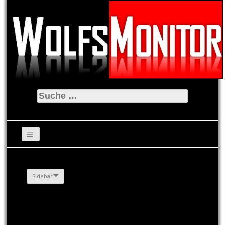
Suche
nach:
Sidebar