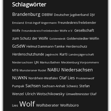
Schlagwörter
Brandenburg
DBBW
DJV
Deutscher Jagdverband
Freundeskreis freilebender
Emsland
Ernst-Ingolf Angermann
Gesellschaft
Wölfe
Freundeskreis Freilebender Wölfe e.V.
zum Schutz der Wölfe
Goldenstedter Wölfin
Goldenstedt
GzSdW
Helmut Dammann-Tamke
Herdenschutz
Kurti
Herdenschutzhunde
Jagdrecht
Landesjägerschaft
LJN
Niedersachsen
Markus Bathen
Mecklenburg Vorpommern
NABU
Niedersachsen
MT6
Munsteraner Rudel
NLWKN
Olaf Lies
Nordrhein-Westfalen
Problemwolf
Sachsen
Stefan
Pumpak
Sachsen-Anhalt
Schweiz
Ulrich Wotschikowsky
Wenzel
Umweltminister Olaf
Wolf
Wolfsberater
Wolfsbüro
Lies