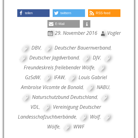
teilen
twittern
RSS-feed
E-Mail
29. November 2016
Vogler
DBV
,
Deutscher Bauernverband
,
Deutscher Jagdverband
,
DJV
,
Freundeskreis freilebender Wölfe
,
GzSdW
,
IFAW
,
Louis Gabriel
Ambroise Vicomte de Bonald
,
NABU
,
Naturschutzbund Deutschland
,
VDL
,
Vereinigung Deutscher
Landesschafzuchtverbände
,
Wolf
,
Wölfe
,
WWF