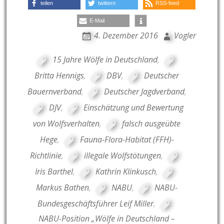
teilen
twittern
RSS-feed
E-Mail
4. Dezember 2016
Vogler
15 Jahre Wölfe in Deutschland
,
Britta Hennigs
,
DBV
,
Deutscher
Bauernverband
,
Deutscher Jagdverband
,
DJV
,
Einschätzung und Bewertung
von Wolfsverhalten
,
falsch ausgeübte
Hege
,
Fauna-Flora-Habitat (FFH)-
Richtlinie
,
illegale Wolfstötungen
,
Iris Barthel
,
Kathrin Klinkusch
,
Markus Bathen
,
NABU
,
NABU-
Bundesgeschäftsführer Leif Miller
,
NABU-Position „Wölfe in Deutschland –