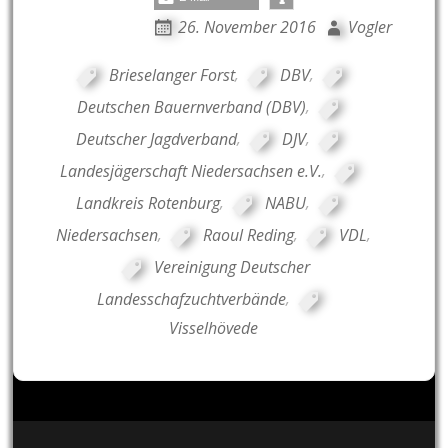
26. November 2016
Vogler
Brieselanger Forst
,
DBV
,
Deutschen Bauernverband (DBV)
,
Deutscher Jagdverband
,
DJV
,
Landesjägerschaft Niedersachsen e.V.
,
Landkreis Rotenburg
,
NABU
,
Niedersachsen
,
Raoul Reding
,
VDL
,
Vereinigung Deutscher
Landesschafzuchtverbände
,
Visselhövede