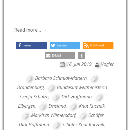
Read more… →
teilen
twittern
RSS-feed
E-Mail
16. Juli 2019
Vogler
Barbara Schmidt-Mattern
,
Brandenburg
,
Bundesumweltministerin
Svenja Schulze
,
Dirk Hoffmann
,
Elbergen
,
Emsland
,
Knut Kucznik
,
Märkisch Wilmersdorf
,
Schäfer
Dirk Hoffmann
,
Schäfer Knut Kucznik
,