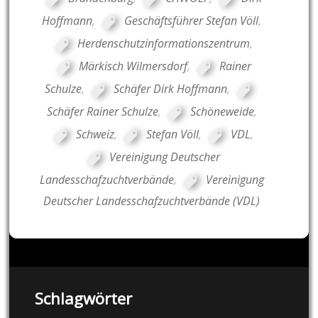
Hoffmann
,
Geschäftsführer Stefan Völl
,
Herdenschutzinformationszentrum
,
Märkisch Wilmersdorf
,
Rainer
Schulze
,
Schäfer Dirk Hoffmann
,
Schäfer Rainer Schulze
,
Schöneweide
,
Schweiz
,
Stefan Völl
,
VDL
,
Vereinigung Deutscher
Landesschafzuchtverbände
,
Vereinigung
Deutscher Landesschafzuchtverbände (VDL)
Schlagwörter