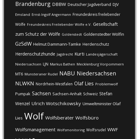
Brandenburg
DBBW
DJV
Deutscher Jagdverband
Freundeskreis freilebender
Emsland
Ernst-Ingolf Angermann
Gesellschaft
Wölfe
Freundeskreis Freilebender Wölfe e.V.
zum Schutz der Wölfe
Goldenstedter Wölfin
Goldenstedt
GzSdW
Helmut Dammann-Tamke
Herdenschutz
Kurti
Herdenschutzhunde
Jagdrecht
Landesjägerschaft
LJN
Niedersachsen
Markus Bathen
Mecklenburg Vorpommern
NABU
Niedersachsen
MT6
Munsteraner Rudel
NLWKN
Olaf Lies
Nordrhein-Westfalen
Problemwolf
Sachsen
Stefan
Pumpak
Sachsen-Anhalt
Schweiz
Ulrich Wotschikowsky
Wenzel
Umweltminister Olaf
Wolf
Wolfsberater
Wolfsbüro
Lies
Wolfsmanagement
WWF
Wolfsrudel
Wolfsmonitoring