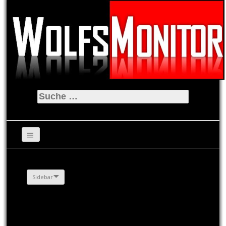
Suche
nach:
Sidebar