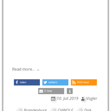
Read more… →
teilen
twittern
RSS-feed
E-Mail
10. Juli 2019
Vogler
Brandenburg
,
CHWOLF
,
Dirk