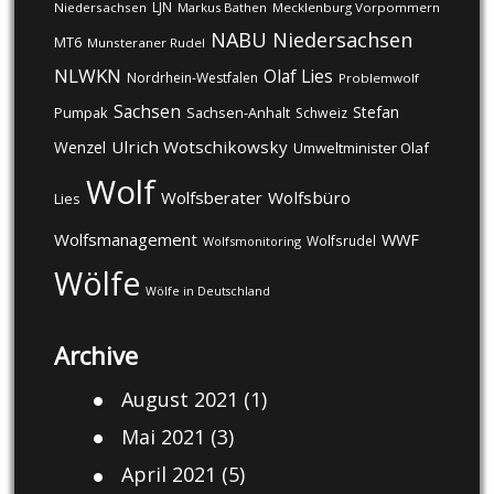
LJN
Niedersachsen
Markus Bathen
Mecklenburg Vorpommern
NABU
Niedersachsen
MT6
Munsteraner Rudel
NLWKN
Olaf Lies
Nordrhein-Westfalen
Problemwolf
Sachsen
Stefan
Pumpak
Sachsen-Anhalt
Schweiz
Ulrich Wotschikowsky
Wenzel
Umweltminister Olaf
Wolf
Wolfsberater
Wolfsbüro
Lies
Wolfsmanagement
WWF
Wolfsrudel
Wolfsmonitoring
Wölfe
Wölfe in Deutschland
Archive
August 2021
(1)
Mai 2021
(3)
April 2021
(5)