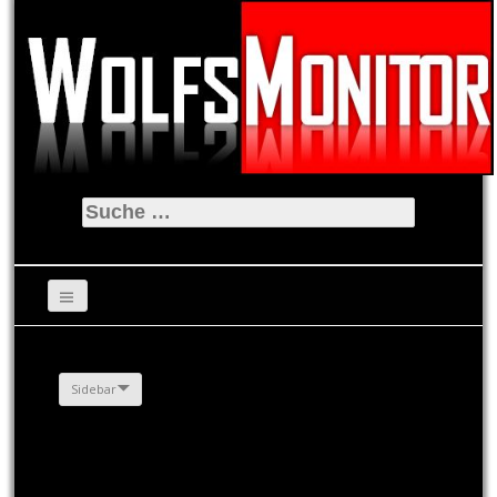
Suche
nach:
Sidebar