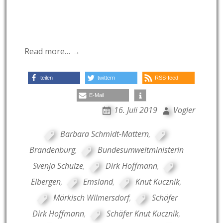
Read more… →
teilen
twittern
RSS-feed
E-Mail
16. Juli 2019
Vogler
Barbara Schmidt-Mattern
,
Brandenburg
,
Bundesumweltministerin
Svenja Schulze
,
Dirk Hoffmann
,
Elbergen
,
Emsland
,
Knut Kucznik
,
Märkisch Wilmersdorf
,
Schäfer
Dirk Hoffmann
,
Schäfer Knut Kucznik
,