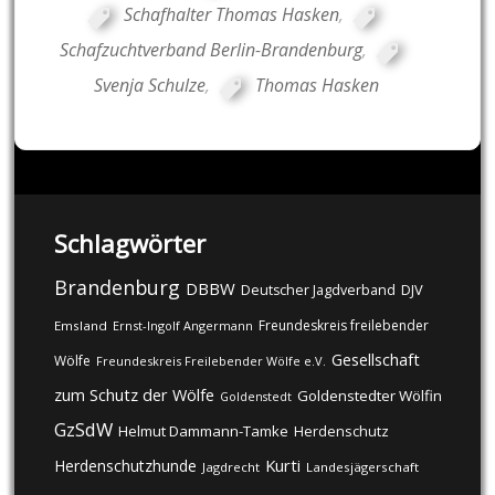
Schafhalter Thomas Hasken
,
Schafzuchtverband Berlin-Brandenburg
,
Svenja Schulze
,
Thomas Hasken
Schlagwörter
Brandenburg
DBBW
DJV
Deutscher Jagdverband
Freundeskreis freilebender
Emsland
Ernst-Ingolf Angermann
Gesellschaft
Wölfe
Freundeskreis Freilebender Wölfe e.V.
zum Schutz der Wölfe
Goldenstedter Wölfin
Goldenstedt
GzSdW
Helmut Dammann-Tamke
Herdenschutz
Kurti
Herdenschutzhunde
Jagdrecht
Landesjägerschaft