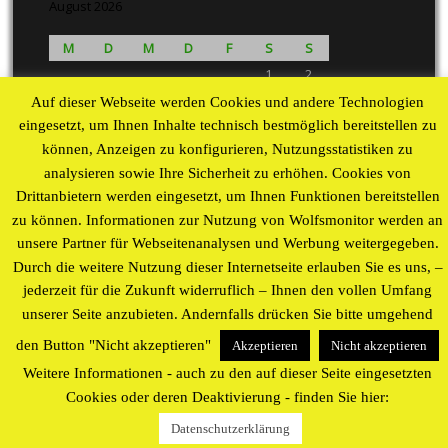
August 2026
M
D
M
D
F
S
S
1
2
3
4
5
6
7
8
9
Auf dieser Webseite werden Cookies und andere Technologien
10
11
12
13
14
15
16
eingesetzt, um Ihnen Inhalte technisch bestmöglich bereitstellen zu
können, Anzeigen zu konfigurieren, Nutzungsstatistiken zu
17
18
19
20
21
22
23
analysieren sowie Ihre Sicherheit zu erhöhen. Cookies von
24
25
26
27
28
29
30
Drittanbietern werden eingesetzt, um Ihnen Funktionen bereitstellen
31
zu können. Informationen zur Nutzung von Wolfsmonitor werden an
« Aug
unsere Partner für Webseitenanalysen und Werbung weitergegeben.
Durch die weitere Nutzung dieser Internetseite erlauben Sie es uns, –
Proudly powered by WordPress
theme by
WP Blogs
jederzeit für die Zukunft widerruflich – Ihnen den vollen Umfang
unserer Seite anzubieten. Andernfalls drücken Sie bitte umgehend
den Button "Nicht akzeptieren"
Akzeptieren
Nicht akzeptieren
Weitere Informationen - auch zu den auf dieser Seite eingesetzten
Cookies oder deren Deaktivierung - finden Sie hier:
Datenschutzerklärung