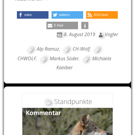
teilen
twittern
RSS-feed
E-Mail
8. August 2019
Vogler
Alp Ramuz
,
CH-Wolf
,
CHWOLF
,
Markus Söder
,
Michaela
Kaniber
Standpunkte