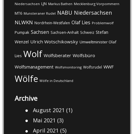
LJN
Niedersachsen
Markus Bathen
Mecklenburg Vorpommern
NABU
Niedersachsen
MT6
Munsteraner Rudel
NLWKN
Olaf Lies
Nordrhein-Westfalen
Problemwolf
Sachsen
Stefan
Pumpak
Sachsen-Anhalt
Schweiz
Ulrich Wotschikowsky
Wenzel
Umweltminister Olaf
Wolf
Wolfsberater
Wolfsbüro
Lies
Wolfsmanagement
WWF
Wolfsrudel
Wolfsmonitoring
Wölfe
Wölfe in Deutschland
Archive
August 2021
(1)
Mai 2021
(3)
April 2021
(5)