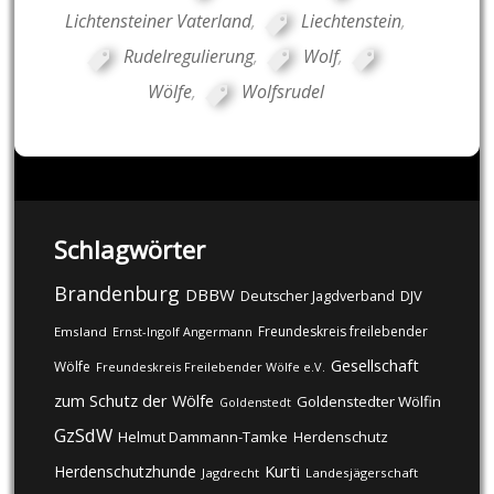
Lichtensteiner Vaterland
,
Liechtenstein
,
Rudelregulierung
,
Wolf
,
Wölfe
,
Wolfsrudel
Schlagwörter
Brandenburg
DBBW
DJV
Deutscher Jagdverband
Freundeskreis freilebender
Emsland
Ernst-Ingolf Angermann
Gesellschaft
Wölfe
Freundeskreis Freilebender Wölfe e.V.
zum Schutz der Wölfe
Goldenstedter Wölfin
Goldenstedt
GzSdW
Helmut Dammann-Tamke
Herdenschutz
Kurti
Herdenschutzhunde
Jagdrecht
Landesjägerschaft