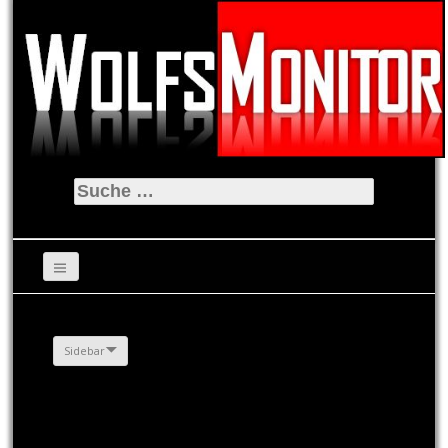
Suche
nach:
Sidebar