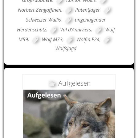
Norbert Zengaffinen
,
Patentjäger
,
Schweizer Wallis
,
ungenügender
Herdenschutz
,
Val d’Anniviers
,
Wolf
M59
,
Wolf M73
,
Wölfin F24
,
Wolfsjagd
Aufgelesen