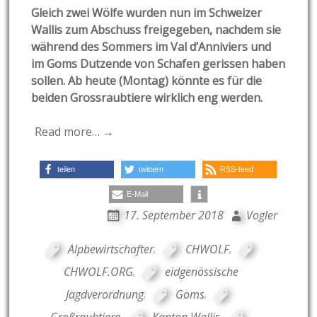
Gleich zwei Wölfe wurden nun im Schweizer
Wallis zum Abschuss freigegeben, nachdem sie
während des Sommers im Val d’Anniviers und
im Goms Dutzende von Schafen gerissen haben
sollen. Ab heute (Montag) könnte es für die
beiden Grossraubtiere wirklich eng werden.
Read more… →
teilen
twittern
RSS-feed
E-Mail
17. September 2018
Vogler
Alpbewirtschafter
,
CHWOLF
,
CHWOLF.ORG
,
eidgenössische
Jagdverordnung
,
Goms
,
Großraubtiere
,
Kanton Wallis
,