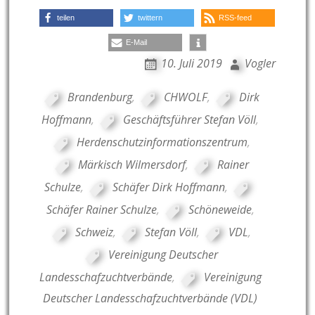
teilen
twittern
RSS-feed
E-Mail
10. Juli 2019
Vogler
Brandenburg
,
CHWOLF
,
Dirk
Hoffmann
,
Geschäftsführer Stefan Völl
,
Herdenschutzinformationszentrum
,
Märkisch Wilmersdorf
,
Rainer
Schulze
,
Schäfer Dirk Hoffmann
,
Schäfer Rainer Schulze
,
Schöneweide
,
Schweiz
,
Stefan Völl
,
VDL
,
Vereinigung Deutscher
Landesschafzuchtverbände
,
Vereinigung
Deutscher Landesschafzuchtverbände (VDL)