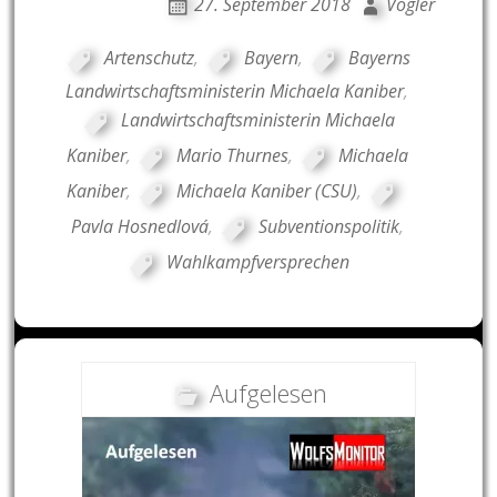
27. September 2018
Vogler
Artenschutz
,
Bayern
,
Bayerns
Landwirtschaftsministerin Michaela Kaniber
,
Landwirtschaftsministerin Michaela
Kaniber
,
Mario Thurnes
,
Michaela
Kaniber
,
Michaela Kaniber (CSU)
,
Pavla Hosnedlová
,
Subventionspolitik
,
Wahlkampfversprechen
Aufgelesen