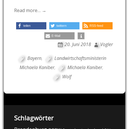
Read more… →
teilen
twittern
RSS-feed
E-Mail
20. Juni 2018
Vogler
Bayern
,
Landwirtschaftsministerin
Michaela Kaniber
,
Michaela Kaniber
,
Wolf
Schlagwörter