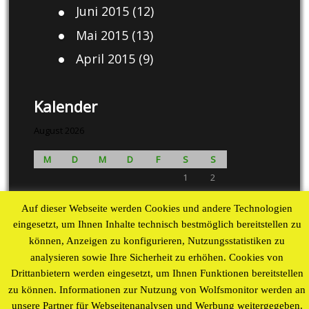
Juni 2015
(12)
Mai 2015
(13)
April 2015
(9)
Kalender
August 2026
M
D
M
D
F
S
S
1
2
3
4
5
6
7
8
9
Auf dieser Webseite werden Cookies und andere Technologien
10
11
12
13
14
15
16
eingesetzt, um Ihnen Inhalte technisch bestmöglich bereitstellen zu
17
18
19
20
21
22
23
können, Anzeigen zu konfigurieren, Nutzungsstatistiken zu
24
25
26
27
28
29
30
analysieren sowie Ihre Sicherheit zu erhöhen. Cookies von
31
Drittanbietern werden eingesetzt, um Ihnen Funktionen bereitstellen
« Aug
zu können. Informationen zur Nutzung von Wolfsmonitor werden an
unsere Partner für Webseitenanalysen und Werbung weitergegeben.