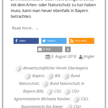
mit dem Arten- oder Naturschutz zu tun haben
muss, kann man heuer ebenfalls in Bayern
betrachten.
Read more… →
teilen
twittern
RSS-feed
E-Mail
3. August 2018
Vogler
Almwirtschaftlicher Verein Oberbayern
,
Bayern
,
BN
,
Bund
Naturschutz
,
Bund Naturschutz in
Bayern (BN)
,
CSU
,
CSU-
Agrarministerin Michaela Kaniber
,
CSU-
Bauministerin Ilse Aigner
,
CSU-