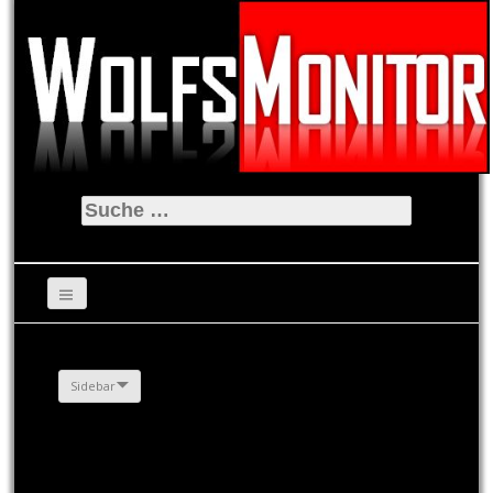
Suche
nach:
Sidebar