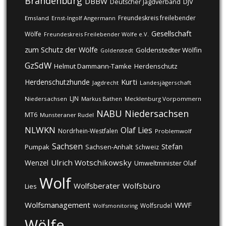
Brandenburg
DBBW
DJV
Deutscher Jagdverband
Freundeskreis freilebender
Emsland
Ernst-Ingolf Angermann
Gesellschaft
Wölfe
Freundeskreis Freilebender Wölfe e.V.
zum Schutz der Wölfe
Goldenstedter Wölfin
Goldenstedt
GzSdW
Helmut Dammann-Tamke
Herdenschutz
Kurti
Herdenschutzhunde
Jagdrecht
Landesjägerschaft
LJN
Niedersachsen
Markus Bathen
Mecklenburg Vorpommern
NABU
Niedersachsen
MT6
Munsteraner Rudel
NLWKN
Olaf Lies
Nordrhein-Westfalen
Problemwolf
Sachsen
Stefan
Pumpak
Sachsen-Anhalt
Schweiz
Ulrich Wotschikowsky
Wenzel
Umweltminister Olaf
Wolf
Wolfsberater
Wolfsbüro
Lies
Wolfsmanagement
WWF
Wolfsrudel
Wolfsmonitoring
Wölfe