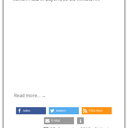
Read more… →
teilen
twittern
RSS-feed
E-Mail