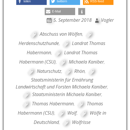
teilen
twittern
RSS-feed
E-Mail
5. September 2018
Vogler
Abschuss von Wölfen
,
Herdenschutzhunde
,
Landrat Thomas
Habermann
,
Landrat Thomas
Habermann (CSU)
,
Michaela Kaniber
,
Naturschutz
,
Rhön
,
Staatsministerin für Ernährung
Landwirtschaft und Forsten Michaela Kaniber
,
Staatsministerin Michaela Kaniber
,
Thomas Habermann
,
Thomas
Habermann (CSU)
,
Wolf
,
Wölfe in
Deutschland
,
Wolfrisse