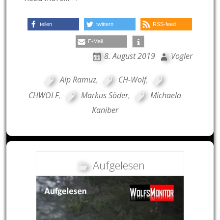
teilen
twittern
RSS-feed
E-Mail
8. August 2019
Vogler
Alp Ramuz
,
CH-Wolf
,
CHWOLF
,
Markus Söder
,
Michaela
Kaniber
Aufgelesen