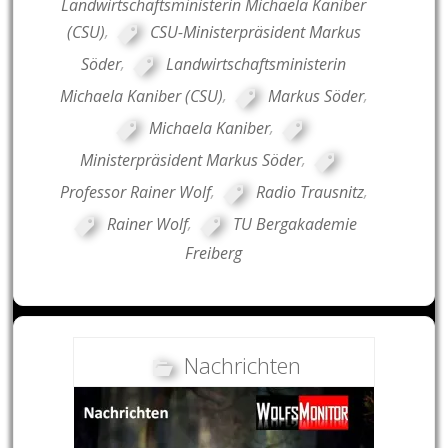
Landwirtschaftsministerin Michaela Kaniber
(CSU)
,
CSU-Ministerpräsident Markus
Söder
,
Landwirtschaftsministerin
Michaela Kaniber (CSU)
,
Markus Söder
,
Michaela Kaniber
,
Ministerpräsident Markus Söder
,
Professor Rainer Wolf
,
Radio Trausnitz
,
Rainer Wolf
,
TU Bergakademie
Freiberg
Nachrichten