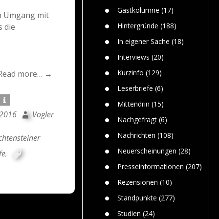
n
Gefährlic
Wolf faszi
Gastkolumne
(17)
en Umgang mit
Wolfs ge
dem Men
Hintergründe
(188)
s die
Jim Bran
In eigener Sache
(18)
Warum W
Mensche
Interviews
(20)
gelegentl
Kurzinfo
(129)
Read more… →
Dr. Frank
Die Jagd,
Leserbriefe
(6)
und die J
Mittendrin
(15)
 2016
Vogler
Nachgefragt
(6)
Nachrichten
(108)
chtensteiner
Neuerscheinungen
(28)
fe
,
Presseinformationen
(207)
Rezensionen
(10)
Standpunkte
(277)
Studien
(24)