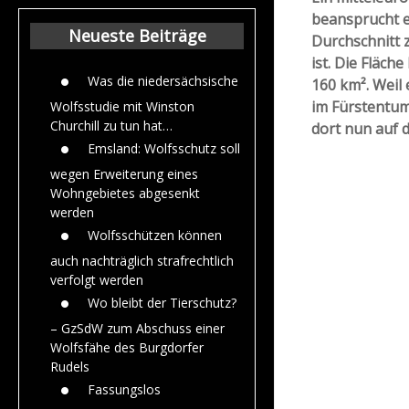
Beiträge aus de
beansprucht e
Jahr 2015
Neueste Beiträge
Durchschnitt 
ist. Die Fläch
Was die niedersächsische
160 km². Weil 
im Fürstentum
Wolfsstudie mit Winston
Churchill zu tun hat…
dort nun auf d
Emsland: Wolfsschutz soll
wegen Erweiterung eines
Wohngebietes abgesenkt
werden
Wolfsschützen können
auch nachträglich strafrechtlich
verfolgt werden
Wo bleibt der Tierschutz?
– GzSdW zum Abschuss einer
Wolfsfähe des Burgdorfer
Rudels
Fassungslos