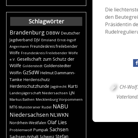
Die liechtens
den Beutegreif
Schlagwörter
Präsidentin de
Rudelregulier
Brandenburg
DBBW
Deutscher
DJV
Jagdverband
Emsland
Ernst-Ingolf
Freundeskreis freilebender
Angermann
Wölfe
Freundeskreis Freilebender Wölfe
Gesellschaft zum Schutz der
e.V.
Wölfe
Goldenstedter
Goldenstedt
GzSdW
Wölfin
Helmut Dammann-
Tamke
Herdenschutz
Kurti
Herdenschutzhunde
CH-Wolf
Jagdrecht
LJN
Landesjägerschaft Niedersachsen
Vaterland
Markus Bathen
Mecklenburg Vorpommern
NABU
MT6
Munsteraner Rudel
Niedersachsen
NLWKN
Olaf Lies
Nordrhein-Westfalen
Sachsen
Pumpak
Problemwolf
Stefan
Sachsen-Anhalt
Schweiz