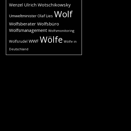
Ulrich Wotschikowsky
Wenzel
Wolf
Umweltminister Olaf Lies
Wolfsberater
Wolfsbüro
Wolfsmanagement
Wolfsmonitoring
Wölfe
WWF
Wolfsrudel
Wölfe in
Deutschland