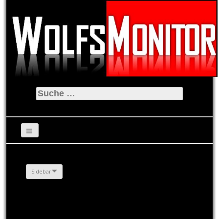
Suche
nach:
Sidebar