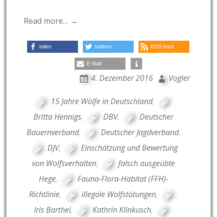
Read more… →
teilen
twittern
RSS-feed
E-Mail
4. Dezember 2016
Vogler
15 Jahre Wölfe in Deutschland
,
Britta Hennigs
,
DBV
,
Deutscher
Bauernverband
,
Deutscher Jagdverband
,
DJV
,
Einschätzung und Bewertung
von Wolfsverhalten
,
falsch ausgeübte
Hege
,
Fauna-Flora-Habitat (FFH)-
Richtlinie
,
illegale Wolfstötungen
,
Iris Barthel
,
Kathrin Klinkusch
,