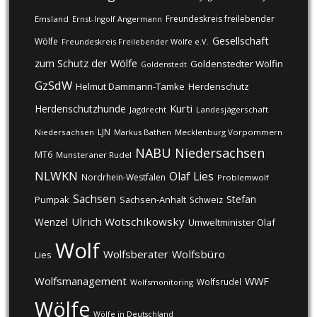
Freundeskreis freilebender
Emsland
Ernst-Ingolf Angermann
Gesellschaft
Wölfe
Freundeskreis Freilebender Wölfe e.V.
zum Schutz der Wölfe
Goldenstedter Wölfin
Goldenstedt
GzSdW
Helmut Dammann-Tamke
Herdenschutz
Kurti
Herdenschutzhunde
Jagdrecht
Landesjägerschaft
LJN
Niedersachsen
Markus Bathen
Mecklenburg Vorpommern
NABU
Niedersachsen
MT6
Munsteraner Rudel
NLWKN
Olaf Lies
Nordrhein-Westfalen
Problemwolf
Sachsen
Stefan
Pumpak
Sachsen-Anhalt
Schweiz
Ulrich Wotschikowsky
Wenzel
Umweltminister Olaf
Wolf
Wolfsberater
Wolfsbüro
Lies
Wolfsmanagement
WWF
Wolfsrudel
Wolfsmonitoring
Wölfe
Wölfe in Deutschland