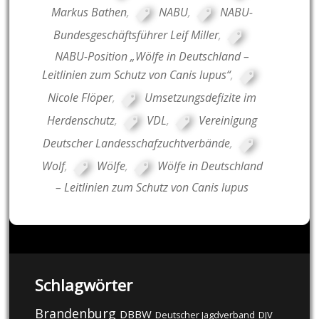
Markus Bathen
,
NABU
,
NABU-
Bundesgeschäftsführer Leif Miller
,
NABU-Position „Wölfe in Deutschland –
Leitlinien zum Schutz von Canis lupus“
,
Nicole Flöper
,
Umsetzungsdefizite im
Herdenschutz
,
VDL
,
Vereinigung
Deutscher Landesschafzuchtverbände
,
Wolf
,
Wölfe
,
Wölfe in Deutschland
– Leitlinien zum Schutz von Canis lupus
Schlagwörter
Brandenburg
DBBW
DJV
Deutscher Jagdverband