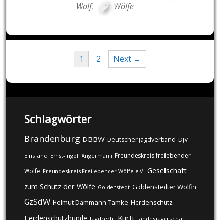
Wolf
,
Wölfe
Posts
1
2
Next →
navigation
Schlagwörter
Brandenburg
DBBW
DJV
Deutscher Jagdverband
Freundeskreis freilebender
Emsland
Ernst-Ingolf Angermann
Gesellschaft
Wölfe
Freundeskreis Freilebender Wölfe e.V.
zum Schutz der Wölfe
Goldenstedter Wölfin
Goldenstedt
GzSdW
Helmut Dammann-Tamke
Herdenschutz
Kurti
Herdenschutzhunde
Jagdrecht
Landesjägerschaft