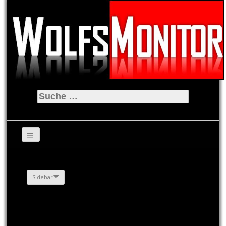
Suche
nach:
Sidebar