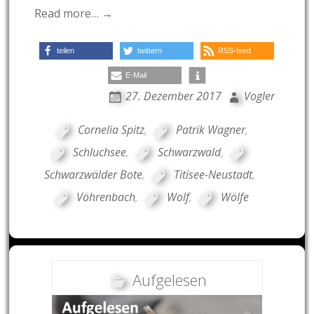
Read more… →
teilen
twittern
RSS-feed
E-Mail
27. Dezember 2017
Vogler
Cornelia Spitz
,
Patrik Wagner
,
Schluchsee
,
Schwarzwald
,
Schwarzwälder Bote
,
Titisee-Neustadt
,
Vöhrenbach
,
Wolf
,
Wölfe
Aufgelesen