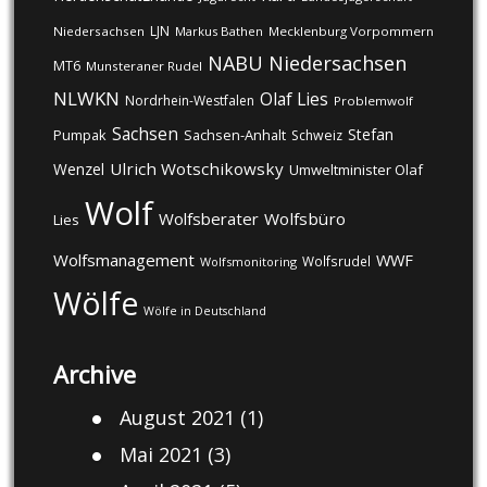
LJN
Niedersachsen
Markus Bathen
Mecklenburg Vorpommern
NABU
Niedersachsen
MT6
Munsteraner Rudel
NLWKN
Olaf Lies
Nordrhein-Westfalen
Problemwolf
Sachsen
Stefan
Pumpak
Sachsen-Anhalt
Schweiz
Ulrich Wotschikowsky
Wenzel
Umweltminister Olaf
Wolf
Wolfsberater
Wolfsbüro
Lies
Wolfsmanagement
WWF
Wolfsrudel
Wolfsmonitoring
Wölfe
Wölfe in Deutschland
Archive
August 2021
(1)
Mai 2021
(3)