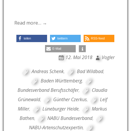
Read more… →
teilen
twittern
RSS-feed
E-Mail
12. Mai 2018
Vogler
Andreas Schenk
,
Bad Wildbad
,
Baden Württemberg
,
Bundesverband Berufsschäfer
,
Claudia
Grünewald
,
Günther Czerkus
,
Leif
Miller
,
Lüneburger Heide
,
Markus
Bathen
,
NABU Bundesverband
,
NABU-Artenschutzexpertin
,