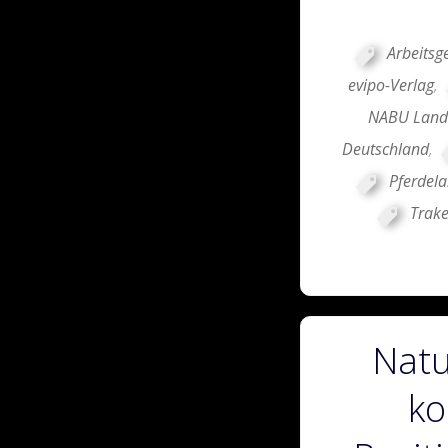
Arbeitsg
evipo-Verlag
,
NABU Land
Deutschland
,
Pferdel
Trak
Natu
ko