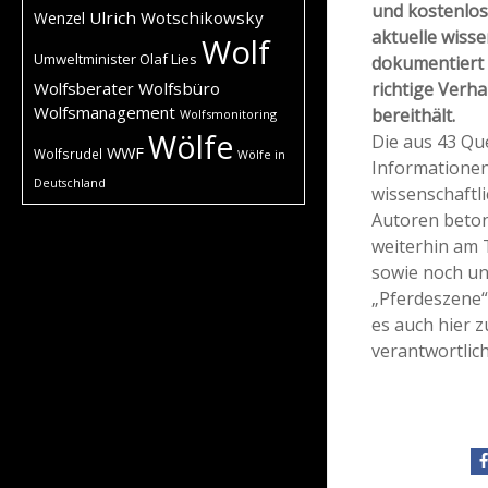
und kostenlos
Ulrich Wotschikowsky
Wenzel
aktuelle wisse
Wolf
Umweltminister Olaf Lies
dokumentiert 
Wolfsberater
Wolfsbüro
richtige Verha
Wolfsmanagement
bereithält.
Wolfsmonitoring
Wölfe
Die aus 43 Q
WWF
Wolfsrudel
Wölfe in
Informationen
Deutschland
wissenschaftl
Autoren beton
weiterhin am 
sowie noch un
„Pferdeszene“ 
es auch hier 
verantwortli