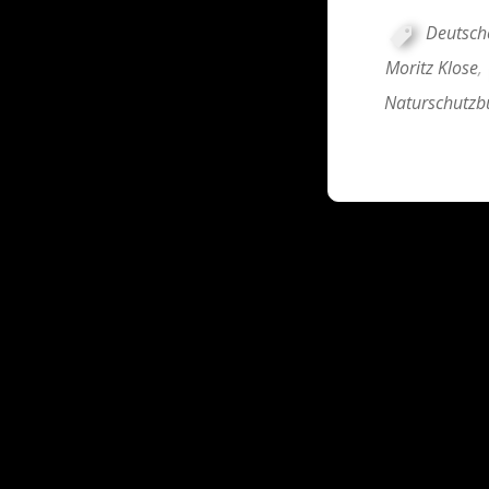
Deutsch
Moritz Klose
,
Naturschutzb