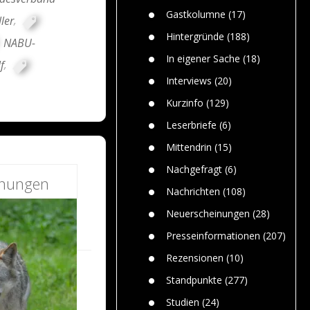
n
Gefährlic
Wolf faszi
Gastkolumne
(17)
ller
,
Wolfs ge
dem Men
Hintergründe
(188)
NABU-
Jim Bran
In eigener Sache
(18)
f
,
Warum W
Mensche
Interviews
(20)
gelegentl
Kurzinfo
(129)
Dr. Frank
Die Jagd,
Leserbriefe
(6)
und die J
Mittendrin
(15)
Nachgefragt
(6)
inungen
Nachrichten
(108)
Neuerscheinungen
(28)
Presseinformationen
(207)
Rezensionen
(10)
Standpunkte
(277)
Studien
(24)