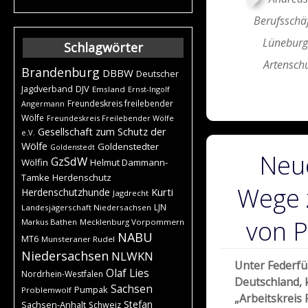
Berufsschä
Lüneburg
Schlagwörter
Artenschu
Brandenburg
DBBW
Deutscher
DJV
Jagdverband
Emsland
Ernst-Ingolf
Freundeskreis freilebender
Angermann
Wölfe
Freundeskreis Freilebender Wölfe
Gesellschaft zum Schutz der
e.V.
Wölfe
Goldenstedter
Goldenstedt
Neu
GzSdW
Wölfin
Helmut Dammann-
Tamke
Herdenschutz
Wege 
Kurti
Herdenschutzhunde
Jagdrecht
LJN
Landesjägerschaft Niedersachsen
von P
Markus Bathen
Mecklenburg Vorpommern
NABU
MT6
Munsteraner Rudel
Niedersachsen
NLWKN
Unter Federf
Olaf Lies
Nordrhein-Westfalen
Deutschland, 
Sachsen
Pumpak
Problemwolf
„Arbeitskreis
Stefan
Sachsen-Anhalt
Schweiz