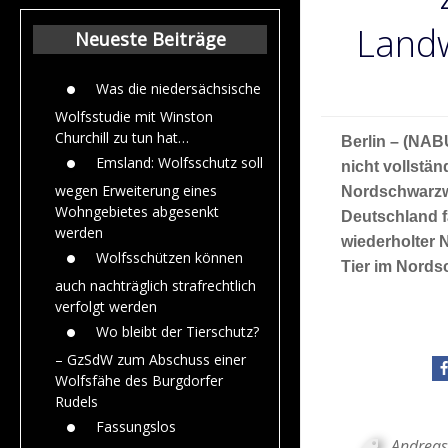
Beiträge aus de
Jahr 2015
Landw
Neueste Beiträge
Was die niedersächsische
Wolfsstudie mit Winston
Churchill zu tun hat…
Berlin – (NAB
Emsland: Wolfsschutz soll
nicht vollstä
wegen Erweiterung eines
Nordschwarzwa
Wohngebietes abgesenkt
Deutschland f
werden
wiederholter 
Wolfsschützen können
Tier im Nords
auch nachträglich strafrechtlich
verfolgt werden
Wo bleibt der Tierschutz?
– GzSdW zum Abschuss einer
Wolfsfähe des Burgdorfer
Rudels
Fassungslos
Andreas