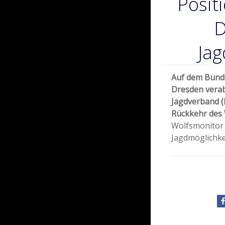
Posit
D
Ja
Auf dem Bunde
Dresden verab
Jagdverband (
Rückkehr des 
Wolfsmonitor i
Jagdmöglichke