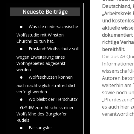
Beiträge aus de
Deutschland, 
Jahr 2015
Neueste Beiträge
„Arbeitskreis
und kostenlos
Was die niedersächsische
aktuelle wisse
dokumentiert 
Wolfsstudie mit Winston
Churchill zu tun hat…
richtige Verha
Emsland: Wolfsschutz soll
bereithält.
Die aus 43 Q
wegen Erweiterung eines
Informationen
Wohngebietes abgesenkt
werden
wissenschaftl
Wolfsschützen können
Autoren beton
weiterhin am 
auch nachträglich strafrechtlich
verfolgt werden
sowie noch un
„Pferdeszene“ 
Wo bleibt der Tierschutz?
es auch hier 
– GzSdW zum Abschuss einer
verantwortli
Wolfsfähe des Burgdorfer
Rudels
Fassungslos