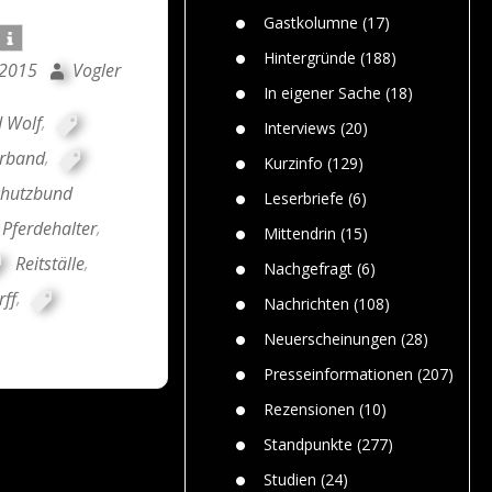
n
Gefährlic
Wolf faszi
Gastkolumne
(17)
Wolfs ge
dem Men
Hintergründe
(188)
 2015
Vogler
Jim Bran
In eigener Sache
(18)
Warum W
d Wolf
,
Mensche
Interviews
(20)
gelegentl
rband
,
Kurzinfo
(129)
Dr. Frank
chutzbund
Die Jagd,
Leserbriefe
(6)
und die J
Pferdehalter
,
Mittendrin
(15)
Reitställe
,
Nachgefragt
(6)
ff
,
Nachrichten
(108)
Neuerscheinungen
(28)
Presseinformationen
(207)
Rezensionen
(10)
Standpunkte
(277)
Studien
(24)