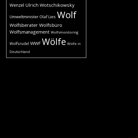
Ulrich Wotschikowsky
Wenzel
Wolf
Umweltminister Olaf Lies
Wolfsberater
Wolfsbüro
Wolfsmanagement
Wolfsmonitoring
Wölfe
WWF
Wolfsrudel
Wölfe in
Deutschland