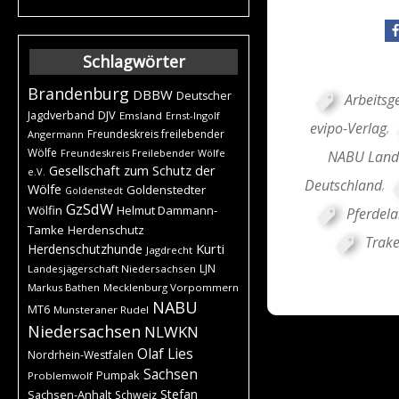
Schlagwörter
Brandenburg
DBBW
Deutscher
Arbeitsg
DJV
Jagdverband
Emsland
Ernst-Ingolf
evipo-Verlag
,
Freundeskreis freilebender
Angermann
Wölfe
Freundeskreis Freilebender Wölfe
NABU Land
Gesellschaft zum Schutz der
e.V.
Deutschland
,
Wölfe
Goldenstedter
Goldenstedt
GzSdW
Wölfin
Helmut Dammann-
Pferdel
Tamke
Herdenschutz
Trak
Kurti
Herdenschutzhunde
Jagdrecht
LJN
Landesjägerschaft Niedersachsen
Markus Bathen
Mecklenburg Vorpommern
NABU
MT6
Munsteraner Rudel
Niedersachsen
NLWKN
Olaf Lies
Nordrhein-Westfalen
Sachsen
Pumpak
Problemwolf
Stefan
Sachsen-Anhalt
Schweiz