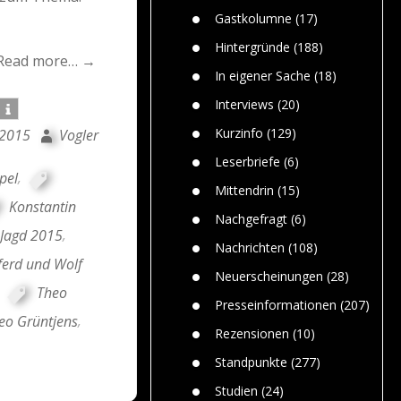
n
Gefährlic
Wolf faszi
Gastkolumne
(17)
Wolfs ge
dem Men
Hintergründe
(188)
Read more… →
Jim Bran
In eigener Sache
(18)
Warum W
Mensche
Interviews
(20)
gelegentl
Kurzinfo
(129)
 2015
Vogler
Dr. Frank
Die Jagd,
Leserbriefe
(6)
und die J
pel
,
Mittendrin
(15)
Konstantin
Nachgefragt
(6)
 Jagd 2015
,
Nachrichten
(108)
ferd und Wolf
Neuerscheinungen
(28)
,
Theo
Presseinformationen
(207)
eo Grüntjens
,
Rezensionen
(10)
Standpunkte
(277)
Studien
(24)