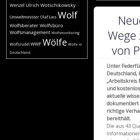
Ulrich Wotschikowsky
Wenzel
Wolf
Neu
Umweltminister Olaf Lies
Wolfsberater
Wolfsbüro
Wege 
Wolfsmanagement
Wolfsmonitoring
Wölfe
WWF
Wolfsrudel
Wölfe in
von P
Deutschland
Unter Federf
Deutschland, 
„Arbeitskreis
und kostenlos
aktuelle wisse
dokumentiert 
richtige Verha
bereithält.
Die aus 43 Q
Informationen