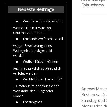
Beiträge aus de
Fokusthema.
Jahr 2015
Neueste Beiträge
Was die niedersächsische
Wolfsstudie mit Winston
Churchill zu tun hat…
Emsland: Wolfsschutz soll
wegen Erweiterung eines
Wohngebietes abgesenkt
werden
Wolfsschützen können
auch nachträglich strafrechtlich
verfolgt werden
Wo bleibt der Tierschutz?
– GzSdW zum Abschuss einer
An zwei Messe
Wolfsfähe des Burgdorfer
Bestandsaufna
Rudels
Samstag und S
Fassungslos
Moderation d