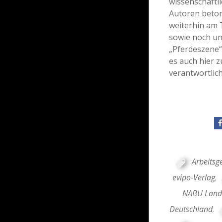
wissenschaftl
Autoren beton
weiterhin am 
sowie noch un
„Pferdeszene“ 
es auch hier 
verantwortli
Arbeitsg
evipo-Verlag
,
NABU Land
Deutschland
,