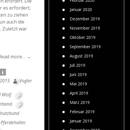
Februar 2020
n erörtert. Die
 es erfordert,
Januar 2020
gen zu ziehen
Dezember 2019
un auch die
November 2019
. Zuletzt war
Oktober 2019
September 2019
August 2019
Read more… →
Juli 2019
Juni 2019
 2015
Vogler
Mai 2019
April 2019
d Wolf
,
März 2019
rband
,
Februar 2019
chutzbund
Januar 2019
Pferdehalter
,