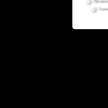
Pferdel
Trak