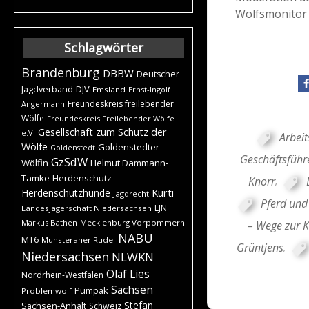
Wolfsmonitor 
Schlagwörter
Brandenburg
DBBW
Deutscher
DJV
Jagdverband
Emsland
Ernst-Ingolf
Freundeskreis freilebender
Angermann
Wölfe
Freundeskreis Freilebender Wölfe
Gesellschaft zum Schutz der
e.V.
Arbeit
Wölfe
Goldenstedter
Goldenstedt
Geschäftsführ
GzSdW
Wölfin
Helmut Dammann-
Tamke
Herdenschutz
Knorr
,
Kurti
Herdenschutzhunde
Jagdrecht
Pferd und
LJN
Landesjägerschaft Niedersachsen
Markus Bathen
Mecklenburg Vorpommern
– Wege zur K
NABU
MT6
Munsteraner Rudel
Grüntjens
,
Niedersachsen
NLWKN
Olaf Lies
Nordrhein-Westfalen
Sachsen
Pumpak
Problemwolf
Stefan
Sachsen-Anhalt
Schweiz