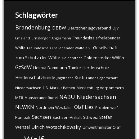
Schlagwörter
Brandenburg
DBBW
DJV
Deutscher Jagdverband
Freundeskreis freilebender
Emsland
Ernst-Ingolf Angermann
Gesellschaft
Wölfe
Freundeskreis Freilebender Wölfe e.V.
zum Schutz der Wölfe
Goldenstedter Wölfin
Goldenstedt
GzSdW
Helmut Dammann-Tamke
Herdenschutz
Kurti
Herdenschutzhunde
Jagdrecht
Landesjägerschaft
LJN
Niedersachsen
Markus Bathen
Mecklenburg Vorpommern
NABU
Niedersachsen
MT6
Munsteraner Rudel
NLWKN
Olaf Lies
Nordrhein-Westfalen
Problemwolf
Sachsen
Stefan
Pumpak
Sachsen-Anhalt
Schweiz
Ulrich Wotschikowsky
Wenzel
Umweltminister Olaf