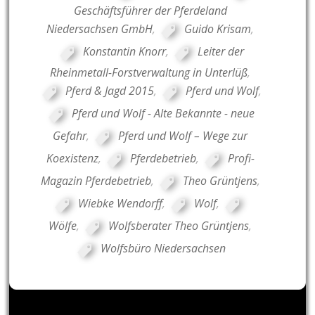
Geschäftsführer der Pferdeland
Niedersachsen GmbH
,
Guido Krisam
,
Konstantin Knorr
,
Leiter der
Rheinmetall-Forstverwaltung in Unterlüß
,
Pferd & Jagd 2015
,
Pferd und Wolf
,
Pferd und Wolf - Alte Bekannte - neue
Gefahr
,
Pferd und Wolf – Wege zur
Koexistenz
,
Pferdebetrieb
,
Profi-
Magazin Pferdebetrieb
,
Theo Grüntjens
,
Wiebke Wendorff
,
Wolf
,
Wölfe
,
Wolfsberater Theo Grüntjens
,
Wolfsbüro Niedersachsen