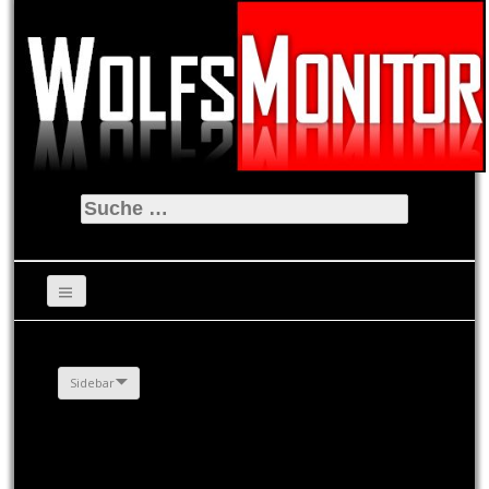
Suche
nach:
Sidebar