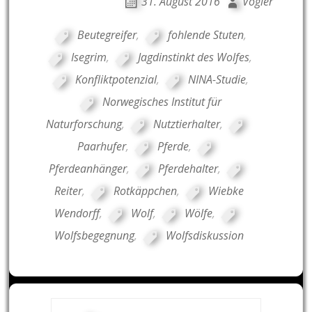
31. August 2016
Vogler
Beutegreifer
,
fohlende Stuten
,
Isegrim
,
Jagdinstinkt des Wolfes
,
Konfliktpotenzial
,
NINA-Studie
,
Norwegisches Institut für
Naturforschung
,
Nutztierhalter
,
Paarhufer
,
Pferde
,
Pferdeanhänger
,
Pferdehalter
,
Reiter
,
Rotkäppchen
,
Wiebke
Wendorff
,
Wolf
,
Wölfe
,
Wolfsbegegnung
,
Wolfsdiskussion