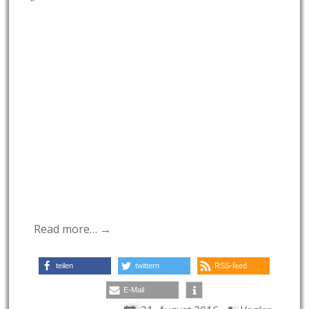
Read more… →
teilen
twittern
RSS-feed
E-Mail