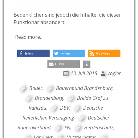
Bedenklicher sind jedoch die Inhalte, die dieser
Funktionär absondert.
Read more… →
teilen
twittern
RSS-feed
E-Mail
13. Juli 2015
Vogler
Bauer
,
Bauernbund Brandenburg
,
Brandenburg
,
Breido Graf zu
Rantzau
,
DBV
,
Deutsche
Reiterlichen Vereinigung
,
Deutscher
Bauernverband
,
FN
,
Herdenschutz
,
Landwirt
,
Nutztierhalter
,