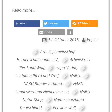
Read more… →
teilen
twittern
RSS-feed
E-Mail
14. Oktober 2015
Vogler
Arbeitsgemeinschaft
Herdenschutzhunde e.V.
,
Arbeitskreis
Pferd und Wolf
,
evipo-Verlag
,
Leitfaden Pferd und Wolf
,
NABU
,
NABU Bundesverband
,
NABU
Landesverband Niedersachsen
,
NABU-
Natur-Shop
,
Naturschutzbund
Deutschland
,
Pensionsstall
,