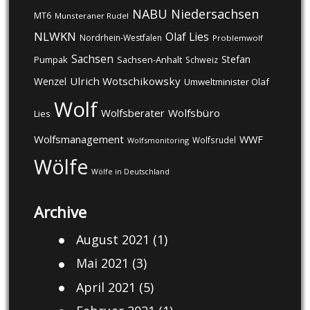
NABU
Niedersachsen
MT6
Munsteraner Rudel
NLWKN
Olaf Lies
Nordrhein-Westfalen
Problemwolf
Sachsen
Stefan
Pumpak
Sachsen-Anhalt
Schweiz
Ulrich Wotschikowsky
Wenzel
Umweltminister Olaf
Wolf
Wolfsberater
Wolfsbüro
Lies
Wolfsmanagement
WWF
Wolfsrudel
Wolfsmonitoring
Wölfe
Wölfe in Deutschland
Archive
August 2021
(1)
Mai 2021
(3)
April 2021
(5)