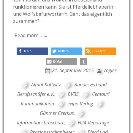
funktionieren kann.
Sie ist Pferdeliebhaberin
und Wolfsbefürworterin. Geht das eigentlich
zusammen?
Read more… →
teilen
twittern
RSS-feed
E-Mail
21. September 2015
Vogler
Almut Kottwitz
,
Bundesverband
Berufsschäfer e.V.
,
BVBS
,
Centauri
Kommunikation
,
evipo-Verlag
,
Günther Czerkus
,
Informationsbroschüre
,
N24-Reportage
,
Pensionsstallanbieter
,
Pferd und