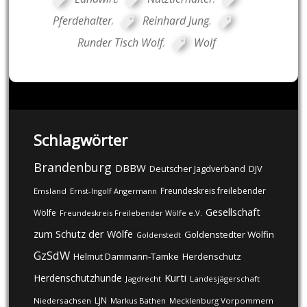
Pferdehalter
,
Reinhard Jung
,
Runder Tisch Wolf
,
Wolf
Schlagwörter
Brandenburg
DBBW
DJV
Deutscher Jagdverband
Freundeskreis freilebender
Emsland
Ernst-Ingolf Angermann
Gesellschaft
Wölfe
Freundeskreis Freilebender Wölfe e.V.
zum Schutz der Wölfe
Goldenstedter Wölfin
Goldenstedt
GzSdW
Helmut Dammann-Tamke
Herdenschutz
Kurti
Herdenschutzhunde
Jagdrecht
Landesjägerschaft
LJN
Niedersachsen
Markus Bathen
Mecklenburg Vorpommern