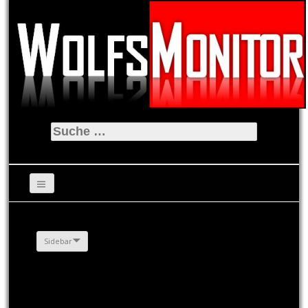
Suche
nach:
Sidebar