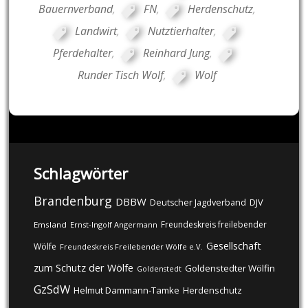
Bauernverband
,
FN
,
Herdenschutz
,
Landwirt
,
Nutztierhalter
,
Pferdehalter
,
Reinhard Jung
,
Runder Tisch Wolf
,
Wolf
Schlagwörter
Brandenburg
DBBW
DJV
Deutscher Jagdverband
Freundeskreis freilebender
Emsland
Ernst-Ingolf Angermann
Gesellschaft
Wölfe
Freundeskreis Freilebender Wölfe e.V.
zum Schutz der Wölfe
Goldenstedter Wölfin
Goldenstedt
GzSdW
Helmut Dammann-Tamke
Herdenschutz