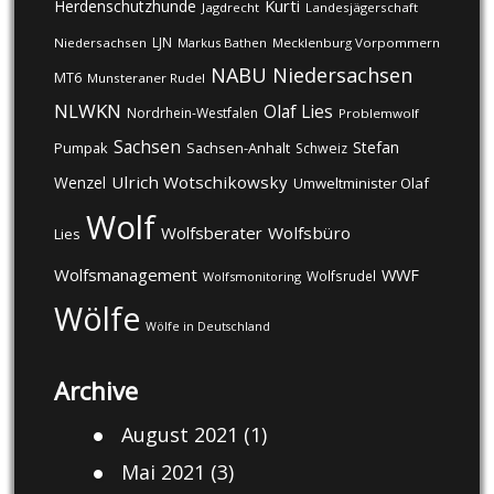
Kurti
Herdenschutzhunde
Jagdrecht
Landesjägerschaft
LJN
Niedersachsen
Markus Bathen
Mecklenburg Vorpommern
NABU
Niedersachsen
MT6
Munsteraner Rudel
NLWKN
Olaf Lies
Nordrhein-Westfalen
Problemwolf
Sachsen
Stefan
Pumpak
Sachsen-Anhalt
Schweiz
Ulrich Wotschikowsky
Wenzel
Umweltminister Olaf
Wolf
Wolfsberater
Wolfsbüro
Lies
Wolfsmanagement
WWF
Wolfsrudel
Wolfsmonitoring
Wölfe
Wölfe in Deutschland
Archive
August 2021
(1)
Mai 2021
(3)