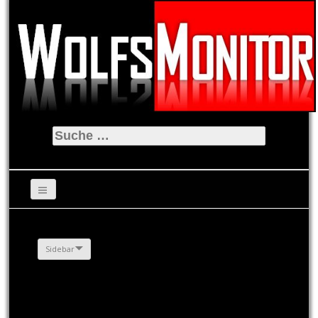
Suche
nach:
Sidebar