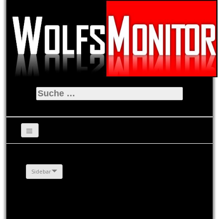
Suche
nach:
Sidebar