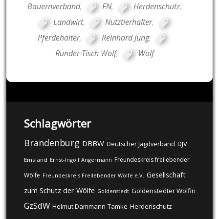
Bauernverband
,
FN
,
Herdenschutz
,
Landwirt
,
Nutztierhalter
,
Pferdehalter
,
Reinhard Jung
,
Runder Tisch Wolf
,
Wolf
Schlagwörter
Brandenburg
DBBW
DJV
Deutscher Jagdverband
Freundeskreis freilebender
Emsland
Ernst-Ingolf Angermann
Gesellschaft
Wölfe
Freundeskreis Freilebender Wölfe e.V.
zum Schutz der Wölfe
Goldenstedter Wölfin
Goldenstedt
GzSdW
Helmut Dammann-Tamke
Herdenschutz