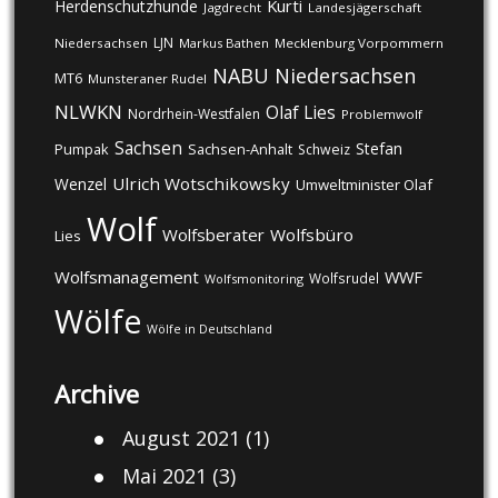
Kurti
Herdenschutzhunde
Jagdrecht
Landesjägerschaft
LJN
Niedersachsen
Markus Bathen
Mecklenburg Vorpommern
NABU
Niedersachsen
MT6
Munsteraner Rudel
NLWKN
Olaf Lies
Nordrhein-Westfalen
Problemwolf
Sachsen
Stefan
Pumpak
Sachsen-Anhalt
Schweiz
Ulrich Wotschikowsky
Wenzel
Umweltminister Olaf
Wolf
Wolfsberater
Wolfsbüro
Lies
Wolfsmanagement
WWF
Wolfsrudel
Wolfsmonitoring
Wölfe
Wölfe in Deutschland
Archive
August 2021
(1)
Mai 2021
(3)