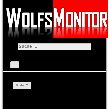
Suche
nach:
Sidebar