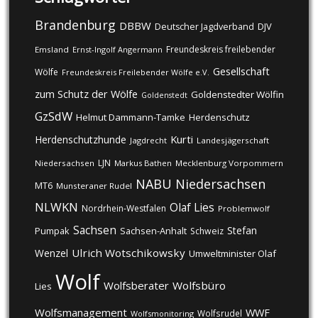
Brandenburg
DBBW
DJV
Deutscher Jagdverband
Freundeskreis freilebender
Emsland
Ernst-Ingolf Angermann
Gesellschaft
Wölfe
Freundeskreis Freilebender Wölfe e.V.
zum Schutz der Wölfe
Goldenstedter Wölfin
Goldenstedt
GzSdW
Helmut Dammann-Tamke
Herdenschutz
Kurti
Herdenschutzhunde
Jagdrecht
Landesjägerschaft
LJN
Niedersachsen
Markus Bathen
Mecklenburg Vorpommern
NABU
Niedersachsen
MT6
Munsteraner Rudel
NLWKN
Olaf Lies
Nordrhein-Westfalen
Problemwolf
Sachsen
Stefan
Pumpak
Sachsen-Anhalt
Schweiz
Ulrich Wotschikowsky
Wenzel
Umweltminister Olaf
Wolf
Wolfsberater
Wolfsbüro
Lies
Wolfsmanagement
WWF
Wolfsrudel
Wolfsmonitoring