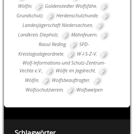
Wölfin
,
Goldenstedter Wolfsfähe
,
Grundschutz
,
Herdenschutzhunde
,
Landesjägerschaft Niedersachsen
,
Landkreis Diepholz
,
Mahnfeuern
,
Raoul Reding
,
SPD-
Kreistagsabgeordnete
,
W-I-S-Z-V
,
Wolf-Informations-und Schutz-Zentrum-
Vechta e.V.
,
Wölfe im Jagdrecht
,
Wölfin
,
Wolfsbeauftragter
,
Wolfsschutzverein
,
Wolfswelpen
Schlagwörter