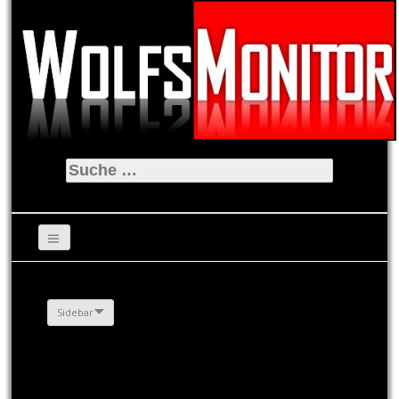
Suche
nach:
Sidebar