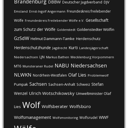
Brandenburg
DBBW
DJV
Deutscher Jagdverband
Freundeskreis freilebender
Emsland
Ernst-Ingolf Angermann
Gesellschaft
Wölfe
Freundeskreis Freilebender Wölfe e.V.
zum Schutz der Wölfe
Goldenstedter Wölfin
Goldenstedt
GzSdW
Helmut Dammann-Tamke
Herdenschutz
Kurti
Herdenschutzhunde
Jagdrecht
Landesjägerschaft
LJN
Niedersachsen
Markus Bathen
Mecklenburg Vorpommern
NABU
Niedersachsen
MT6
Munsteraner Rudel
NLWKN
Olaf Lies
Nordrhein-Westfalen
Problemwolf
Sachsen
Stefan
Pumpak
Sachsen-Anhalt
Schweiz
Ulrich Wotschikowsky
Wenzel
Umweltminister Olaf
Wolf
Wolfsberater
Wolfsbüro
Lies
Wolfsmanagement
WWF
Wolfsrudel
Wolfsmonitoring