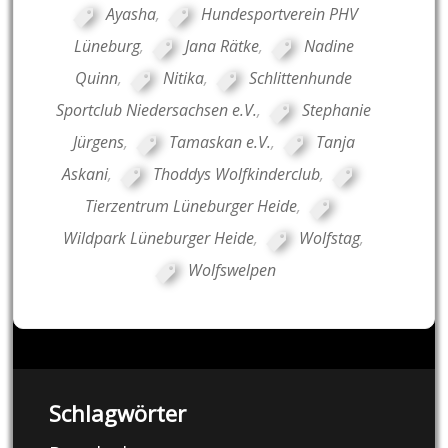
Ayasha
,
Hundesportverein PHV
Lüneburg
,
Jana Rätke
,
Nadine
Quinn
,
Nitika
,
Schlittenhunde
Sportclub Niedersachsen e.V.
,
Stephanie
Jürgens
,
Tamaskan e.V.
,
Tanja
Askani
,
Thoddys Wolfkinderclub
,
Tierzentrum Lüneburger Heide
,
Wildpark Lüneburger Heide
,
Wolfstag
,
Wolfswelpen
Schlagwörter