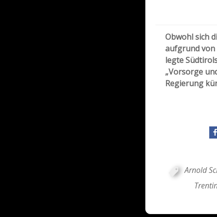
Obwohl sich di
aufgrund von i
legte Südtiro
„Vorsorge und
Regierung kün
Arnold Sc
Trenti