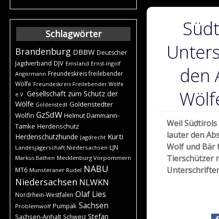
Südt
Schlagwörter
Unters
Brandenburg
DBBW
Deutscher
DJV
Jagdverband
Emsland
Ernst-Ingolf
den 
Freundeskreis freilebender
Angermann
Wölfe
Freundeskreis Freilebender Wölfe
Wölf
Gesellschaft zum Schutz der
e.V.
Wölfe
Goldenstedter
Goldenstedt
GzSdW
Wölfin
Helmut Dammann-
Weil Südtirols
Tamke
Herdenschutz
lauter den Ab
Kurti
Herdenschutzhunde
Jagdrecht
Wolf und Bär f
LJN
Landesjägerschaft Niedersachsen
Tierschützer 
Markus Bathen
Mecklenburg Vorpommern
NABU
Unterschrifte
MT6
Munsteraner Rudel
Niedersachsen
NLWKN
Olaf Lies
Nordrhein-Westfalen
Sachsen
Pumpak
Problemwolf
Stefan
Sachsen-Anhalt
Schweiz