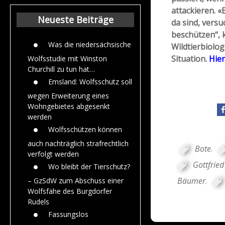
Beiträge aus de
attackieren. 
Jahr 2015
Neueste Beiträge
da sind, versu
beschützen“, 
Was die niedersächsische
Wildtierbiolog
Situation.
Hier
Wolfsstudie mit Winston
Churchill zu tun hat…
Emsland: Wolfsschutz soll
wegen Erweiterung eines
Wohngebietes abgesenkt
werden
Wolfsschützen können
auch nachträglich strafrechtlich
Bote
,
verfolgt werden
Gottfrie
Wo bleibt der Tierschutz?
Bäumer
,
– GzSdW zum Abschuss einer
Wolfsfähe des Burgdorfer
Rudels
Fassungslos