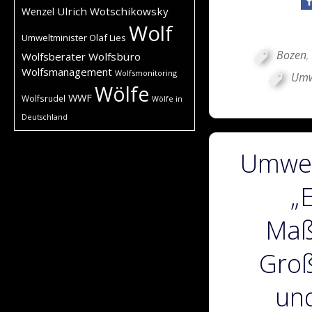
Ulrich Wotschikowsky
Wenzel
Wolf
Umweltminister Olaf Lies
Bozen
,
Wolfsberater
Wolfsbüro
Wolfsmanagement
Wolfsmonitoring
Umwe
Wölfe
WWF
Wolfsrudel
Wölfe in
Deutschland
Umwelt
„
Maß
Groß
und