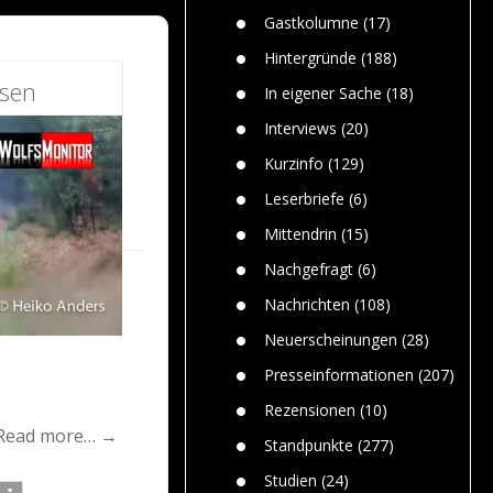
n
Gefährlic
Wolf faszi
Gastkolumne
(17)
Wolfs ge
dem Men
Hintergründe
(188)
Jim Bran
esen
In eigener Sache
(18)
Warum W
Mensche
Interviews
(20)
gelegentl
Kurzinfo
(129)
Dr. Frank
Die Jagd,
Leserbriefe
(6)
und die J
Mittendrin
(15)
Nachgefragt
(6)
Nachrichten
(108)
Neuerscheinungen
(28)
Presseinformationen
(207)
Rezensionen
(10)
Read more… →
Standpunkte
(277)
Studien
(24)