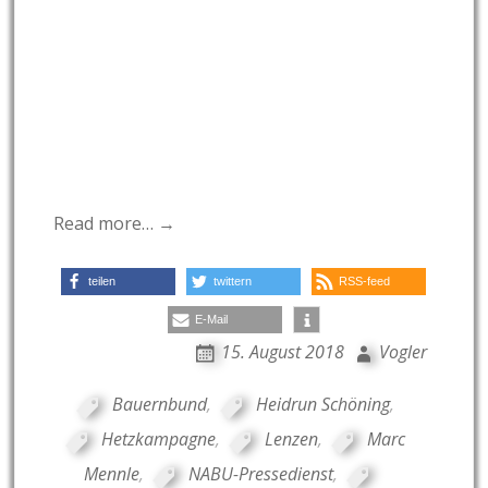
Read more… →
teilen
twittern
RSS-feed
E-Mail
15. August 2018
Vogler
Bauernbund
,
Heidrun Schöning
,
Hetzkampagne
,
Lenzen
,
Marc
Mennle
,
NABU-Pressedienst
,