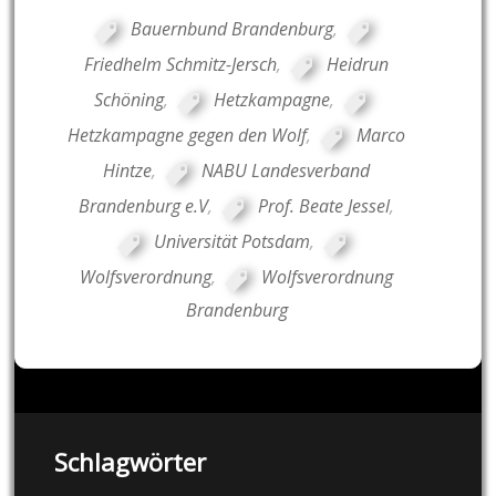
Bauernbund Brandenburg
,
Friedhelm Schmitz-Jersch
,
Heidrun
Schöning
,
Hetzkampagne
,
Hetzkampagne gegen den Wolf
,
Marco
Hintze
,
NABU Landesverband
Brandenburg e.V
,
Prof. Beate Jessel
,
Universität Potsdam
,
Wolfsverordnung
,
Wolfsverordnung
Brandenburg
Schlagwörter