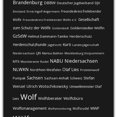
Brandenburg
DBBW
DJV
Deutscher Jagdverband
Freundeskreis freilebender
Emsland
Ernst-Ingolf Angermann
Gesellschaft
Wölfe
Freundeskreis Freilebender Wölfe e.V.
zum Schutz der Wölfe
Goldenstedter Wölfin
Goldenstedt
GzSdW
Helmut Dammann-Tamke
Herdenschutz
Kurti
Herdenschutzhunde
Jagdrecht
Landesjägerschaft
LJN
Niedersachsen
Markus Bathen
Mecklenburg Vorpommern
NABU
Niedersachsen
MT6
Munsteraner Rudel
NLWKN
Olaf Lies
Nordrhein-Westfalen
Problemwolf
Sachsen
Stefan
Pumpak
Sachsen-Anhalt
Schweiz
Ulrich Wotschikowsky
Wenzel
Umweltminister Olaf
Wolf
Wolfsberater
Wolfsbüro
Lies
Wolfsmanagement
WWF
Wolfsrudel
Wolfsmonitoring