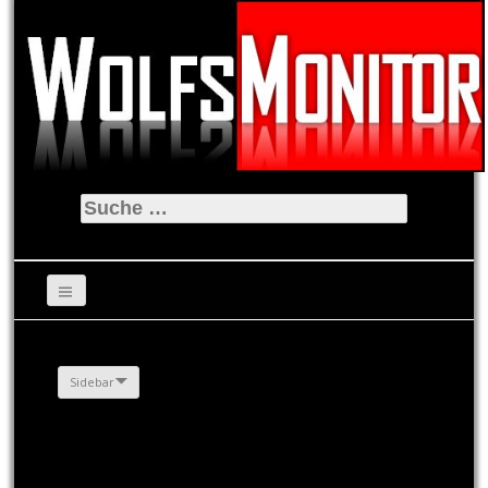
Suche
nach:
Sidebar