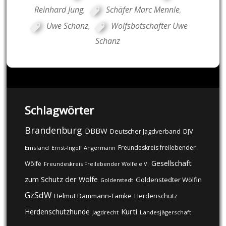
Reinhard Jung
,
Schäfer Marc Mennle
,
Uwe Schanz
,
Wolfsbotschafter Uwe
Schanz
Schlagwörter
Brandenburg
DBBW
DJV
Deutscher Jagdverband
Freundeskreis freilebender
Emsland
Ernst-Ingolf Angermann
Gesellschaft
Wölfe
Freundeskreis Freilebender Wölfe e.V.
zum Schutz der Wölfe
Goldenstedter Wölfin
Goldenstedt
GzSdW
Helmut Dammann-Tamke
Herdenschutz
Kurti
Herdenschutzhunde
Jagdrecht
Landesjägerschaft