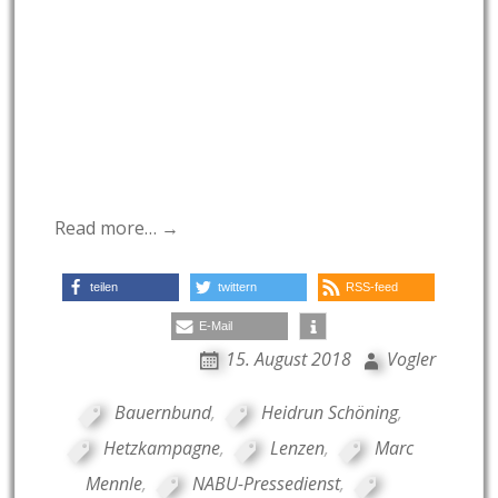
Read more… →
teilen
twittern
RSS-feed
E-Mail
15. August 2018
Vogler
Bauernbund
,
Heidrun Schöning
,
Hetzkampagne
,
Lenzen
,
Marc
Mennle
,
NABU-Pressedienst
,