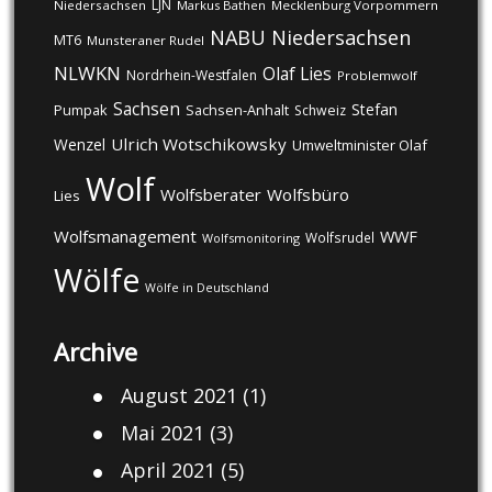
LJN
Niedersachsen
Markus Bathen
Mecklenburg Vorpommern
NABU
Niedersachsen
MT6
Munsteraner Rudel
NLWKN
Olaf Lies
Nordrhein-Westfalen
Problemwolf
Sachsen
Stefan
Pumpak
Sachsen-Anhalt
Schweiz
Ulrich Wotschikowsky
Wenzel
Umweltminister Olaf
Wolf
Wolfsberater
Wolfsbüro
Lies
Wolfsmanagement
WWF
Wolfsrudel
Wolfsmonitoring
Wölfe
Wölfe in Deutschland
Archive
August 2021
(1)
Mai 2021
(3)
April 2021
(5)