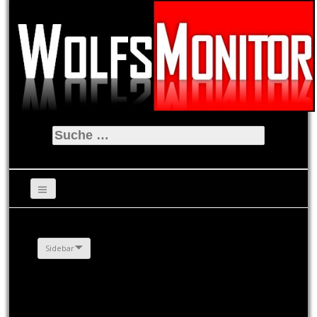
Suche
nach:
Sidebar