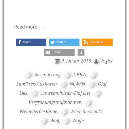
Read more… →
teilen
twittern
RSS-feed
E-Mail
9. Januar 2018
Vogler
Besenderung
,
DBBW
,
Landkreis Cuxhaven
,
NLWKN
,
Olaf
Lies
,
Umweltminister Olaf Lies
,
Vergrämungsmaßnahmen
,
Weidetierbestände
,
Weidetierschutz
,
Wolf
,
Wölfe