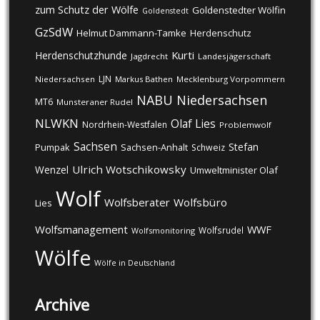
zum Schutz der Wölfe
Goldenstedter Wölfin
Goldenstedt
GzSdW
Helmut Dammann-Tamke
Herdenschutz
Kurti
Herdenschutzhunde
Jagdrecht
Landesjägerschaft
LJN
Niedersachsen
Markus Bathen
Mecklenburg Vorpommern
NABU
Niedersachsen
MT6
Munsteraner Rudel
NLWKN
Olaf Lies
Nordrhein-Westfalen
Problemwolf
Sachsen
Stefan
Pumpak
Sachsen-Anhalt
Schweiz
Ulrich Wotschikowsky
Wenzel
Umweltminister Olaf
Wolf
Wolfsberater
Wolfsbüro
Lies
Wolfsmanagement
WWF
Wolfsrudel
Wolfsmonitoring
Wölfe
Wölfe in Deutschland
Archive