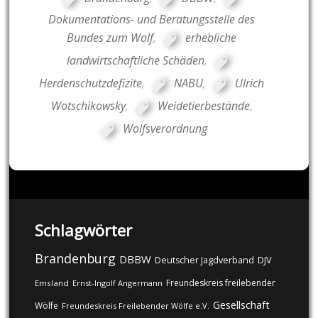
Dokumentations- und Beratungsstelle des
Bundes zum Wolf
,
erhebliche
landwirtschaftliche Schäden
,
Herdenschutzdefizite
,
NABU
,
Ulrich
Wotschikowsky
,
Weidetierbestände
,
Wolfsverordnung
Schlagwörter
Brandenburg
DBBW
DJV
Deutscher Jagdverband
Freundeskreis freilebender
Emsland
Ernst-Ingolf Angermann
Gesellschaft
Wölfe
Freundeskreis Freilebender Wölfe e.V.