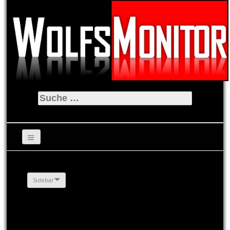
Suche
nach:
Sidebar