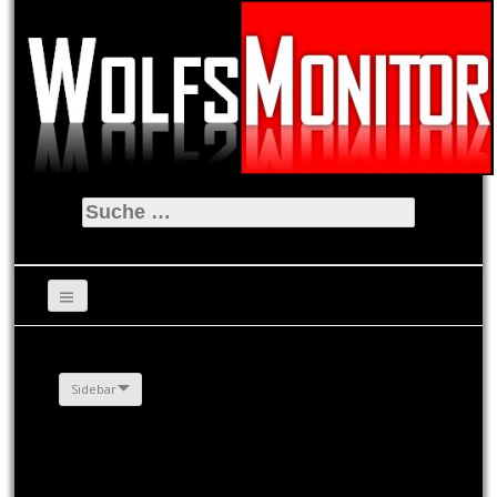
Suche
nach:
Sidebar