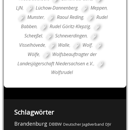
LJN
,
Lüchow-Dannenberg
,
Meppen
,
Munster
,
Raoul Reding
,
Rudel
Babben
,
Rudel Göritz-Klepzig
,
Scheeßel
,
Schneverdingen
,
Visselhövede
,
Walle
,
Wolf
,
Wölfe
,
Wolfsbeauftragter der
Landesjägerschaft Niedersachsen e.V.
,
Wolfsrudel
Schlagwörter
Brandenburg
DBBW
DJV
Deutscher Jagdverband