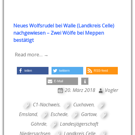
Neues Wolfsrudel bei Walle (Land
kreis Celle)
nachgewiesen – Zw
ei Wölfe bei Mep
pen
bestätigt
Read more… →
teilen
twittern
RSS-feed
E-Mail
20. März 2018
Vogler
C1-Nachweis
,
Cuxhaven
,
Emsland
,
Eschede
,
Gartow
,
Göhrde
,
Landesjägerschaft
Niedersachsen
,
Landkreis Celle
,