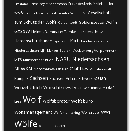
Freundeskreis freilebender
Emsland
Ernst-Ingolf Angermann
Gesellschaft
Wölfe
Freundeskreis Freilebender Wölfe e.V.
zum Schutz der Wölfe
Goldenstedter Wölfin
Goldenstedt
GzSdW
Helmut Dammann-Tamke
Herdenschutz
Kurti
Herdenschutzhunde
Jagdrecht
Landesjägerschaft
LJN
Niedersachsen
Markus Bathen
Mecklenburg Vorpommern
NABU
Niedersachsen
MT6
Munsteraner Rudel
NLWKN
Olaf Lies
Nordrhein-Westfalen
Problemwolf
Sachsen
Stefan
Pumpak
Sachsen-Anhalt
Schweiz
Ulrich Wotschikowsky
Wenzel
Umweltminister Olaf
Wolf
Wolfsberater
Wolfsbüro
Lies
Wolfsmanagement
WWF
Wolfsrudel
Wolfsmonitoring
Wölfe
Wölfe in Deutschland