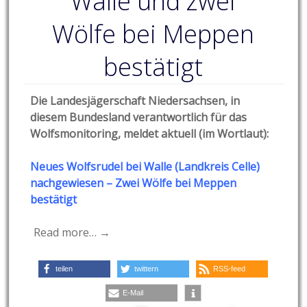
Walle und zwei
Wölfe bei Meppen
bestätigt
Die Landesjägerschaft Niedersachsen, in
diesem Bundesland verantwortlich für das
Wolfsmonitoring, meldet aktuell (im Wortlaut):
Neues Wolfsrudel bei Walle (Land
kreis Celle)
nachgewiesen – Zw
ei Wölfe bei Mep
pen
bestätigt
Read more… →
teilen
twittern
RSS-feed
E-Mail