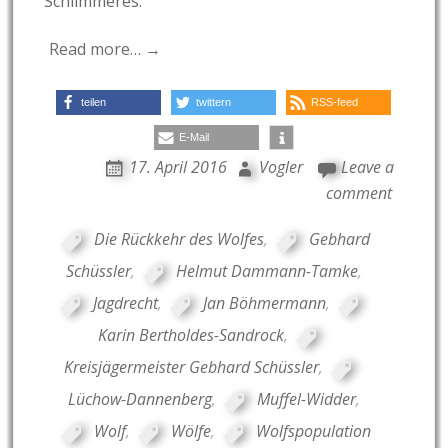
Schlimmeres.
Read more… →
teilen
twittern
RSS-feed
E-Mail
17. April 2016
Vogler
Leave a
comment
Die Rückkehr des Wolfes
,
Gebhard
Schüssler
,
Helmut Dammann-Tamke
,
Jagdrecht
,
Jan Böhmermann
,
Karin Bertholdes-Sandrock
,
Kreisjägermeister Gebhard Schüssler
,
Lüchow-Dannenberg
,
Muffel-Widder
,
Wolf
,
Wölfe
,
Wolfspopulation