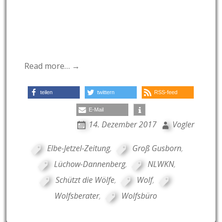
Read more… →
teilen
twittern
RSS-feed
E-Mail
14. Dezember 2017
Vogler
Elbe-Jetzel-Zeitung
,
Groß Gusborn
,
Lüchow-Dannenberg
,
NLWKN
,
Schützt die Wölfe
,
Wolf
,
Wolfsberater
,
Wolfsbüro