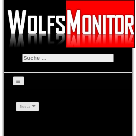
Suche
nach:
Sidebar