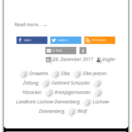
Read more… →
teilen
twittern
RSS-feed
E-Mail
28. Dezember 2017
Vogler
Drawehn
,
Elbe
,
Elbe-Jeetzel-
Zeitung
,
Gebhard Schüssler
,
Hitzacker
,
Kreisjägermeister
,
Landkreis Lüchow-Dannenberg
,
Lüchow-
Dannenberg
,
Wolf