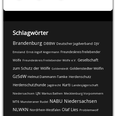
Schlagwörter
Brandenburg
DBBW
DJV
Deutscher Jagdverband
Freundeskreis freilebender
Emsland
Ernst-Ingolf Angermann
Gesellschaft
Wölfe
Freundeskreis Freilebender Wölfe e.V.
zum Schutz der Wölfe
Goldenstedter Wölfin
Goldenstedt
GzSdW
Helmut Dammann-Tamke
Herdenschutz
Kurti
Herdenschutzhunde
Jagdrecht
Landesjägerschaft
LJN
Niedersachsen
Markus Bathen
Mecklenburg Vorpommern
NABU
Niedersachsen
MT6
Munsteraner Rudel
NLWKN
Olaf Lies
Nordrhein-Westfalen
Problemwolf