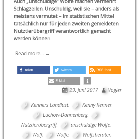
Auch
„unschuldige“ Wölfe machen vermehrt
Schlagzeilen. Unschuldig, weil sie – anders als
meistens vermutet – im statistischen Mittel
tatsächlich nur für jeden zweiten gemeldeten
Nutztierübergriff verantwortlich gemacht
werden könne
n.
Read more… →
teilen
twittern
RSS-feed
E-Mail
29. Juni 2017
Vogler
Kenners Landlust
,
Kenny Kenner
,
Lüchow-Dannenberg
,
Nutztierübergriff
,
unschuldige Wölfe
,
Wolf
,
Wölfe
,
Wolfsberater
,