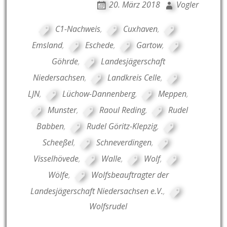
20. März 2018
Vogler
C1-Nachweis
,
Cuxhaven
,
Emsland
,
Eschede
,
Gartow
,
Göhrde
,
Landesjägerschaft
Niedersachsen
,
Landkreis Celle
,
LJN
,
Lüchow-Dannenberg
,
Meppen
,
Munster
,
Raoul Reding
,
Rudel
Babben
,
Rudel Göritz-Klepzig
,
Scheeßel
,
Schneverdingen
,
Visselhövede
,
Walle
,
Wolf
,
Wölfe
,
Wolfsbeauftragter der
Landesjägerschaft Niedersachsen e.V.
,
Wolfsrudel