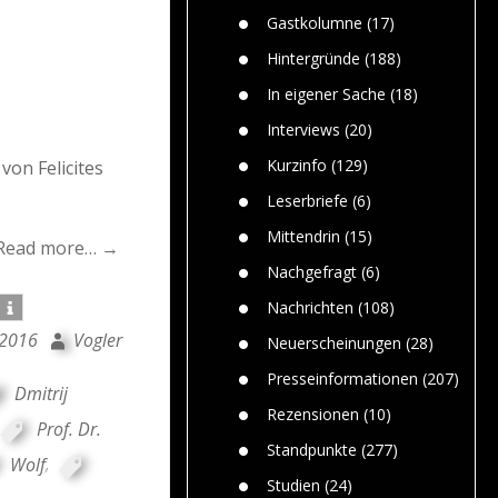
n
Gefährlic
Wolf faszi
Gastkolumne
(17)
Wolfs ge
dem Men
Hintergründe
(188)
Jim Bran
In eigener Sache
(18)
Warum W
Mensche
Interviews
(20)
gelegentl
Kurzinfo
(129)
von Felicites
Dr. Frank
Die Jagd,
Leserbriefe
(6)
und die J
Mittendrin
(15)
Read more… →
Nachgefragt
(6)
Nachrichten
(108)
 2016
Vogler
Neuerscheinungen
(28)
Presseinformationen
(207)
Dmitrij
Rezensionen
(10)
Prof. Dr.
Standpunkte
(277)
Wolf
,
Studien
(24)