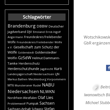
Schlagwörter
Brandenburg
DBBW
Deutscher
DJV
Jagdverband
Emsland
Ernst-Ingolf
Wotschikowsky 
Freundeskreis freilebender
Angermann
Wölfe
GbR ergänzen
Freundeskreis Freilebender Wölfe
Gesellschaft zum Schutz der
e.V.
Wölfe
Goldenstedter
Goldenstedt
GzSdW
Wölfin
Helmut Dammann-
Tamke
Herdenschutz
Kurti
Herdenschutzhunde
Jagdrecht
LJN
Landesjägerschaft Niedersachsen
Markus Bathen
Mecklenburg Vorpommern
NABU
MT6
Munsteraner Rudel
Beitr
Niedersachsen
NLWKN
Iwanowitsch B
Olaf Lies
Nordrhein-Westfalen
Michael Stubb
Sachsen
Pumpak
Problemwolf
Stefan
Sachsen-Anhalt
Schweiz