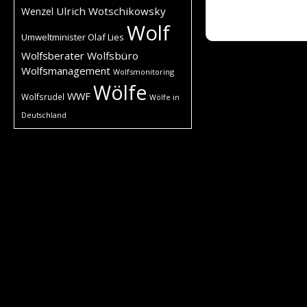
Ulrich Wotschikowsky
Wenzel
Wolf
Umweltminister Olaf Lies
Wolfsberater
Wolfsbüro
Wolfsmanagement
Wolfsmonitoring
Wölfe
WWF
Wolfsrudel
Wölfe in
Deutschland