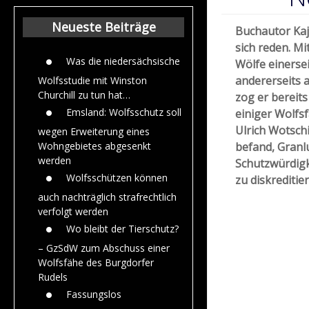
Beiträge aus de
Jahr 2015
Neueste Beiträge
Buchautor Kaj
sich reden. M
Was die niedersächsische
Wölfe einerse
andererseits a
Wolfsstudie mit Winston
Churchill zu tun hat…
zog er bereit
Emsland: Wolfsschutz soll
einiger Wolfsf
Ulrich Wotsch
wegen Erweiterung eines
befand, Granl
Wohngebietes abgesenkt
werden
Schutzwürdig
Wolfsschützen können
zu diskreditie
auch nachträglich strafrechtlich
verfolgt werden
Wo bleibt der Tierschutz?
– GzSdW zum Abschuss einer
Wolfsfähe des Burgdorfer
Rudels
Fassungslos