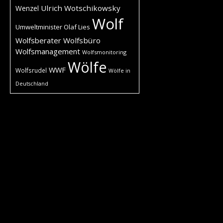
Ulrich Wotschikowsky
Wenzel
Wolf
Umweltminister Olaf Lies
Wolfsberater
Wolfsbüro
Wolfsmanagement
Wolfsmonitoring
Wölfe
WWF
Wolfsrudel
Wölfe in
Deutschland