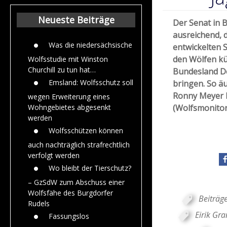
Beiträge aus de
Jahr 2015
Neueste Beiträge
Der Senat in 
ausreichend, 
Was die niedersächsische
entwickelten 
den Wölfen kü
Wolfsstudie mit Winston
Churchill zu tun hat…
Bundesland D
Emsland: Wolfsschutz soll
bringen. So ä
Ronny Meyer b
wegen Erweiterung eines
(Wolfsmonitor
Wohngebietes abgesenkt
werden
Wolfsschützen können
auch nachträglich strafrechtlich
verfolgt werden
Wo bleibt der Tierschutz?
– GzSdW zum Abschuss einer
Wolfsfähe des Burgdorfer
Beiträg
Rudels
Eirik Gra
Fassungslos