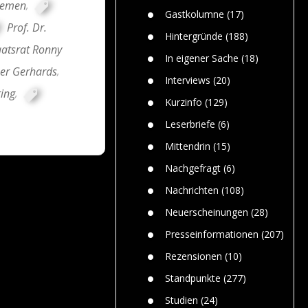
remen
,
n
Gefährlic
Wolf faszi
Gastkolumne
(17)
Wolfs ge
Prof. Dr.
dem Men
Hintergründe
(188)
atsrat Ronny
Jim Bran
In eigener Sache
(18)
Warum W
er Gerhards
,
Mensche
Interviews
(20)
gelegentl
ing
,
Kurzinfo
(129)
Dr. Frank
Die Jagd,
Leserbriefe
(6)
und die J
Mittendrin
(15)
Nachgefragt
(6)
Nachrichten
(108)
Neuerscheinungen
(28)
Presseinformationen
(207)
Rezensionen
(10)
Standpunkte
(277)
Studien
(24)