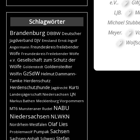
e.V.
,
GW
LJB
,
M
Schlagwörter
Michael Stubb
Meyer
,
Va
Brandenburg
DBBW
Deutscher
DJV
Jagdverband
Emsland
Ernst-Ingolf
Wolfs
Freundeskreis freilebender
Angermann
Wölfe
Freundeskreis Freilebender Wölfe
Gesellschaft zum Schutz der
e.V.
Wölfe
Goldenstedter
Goldenstedt
GzSdW
Wölfin
Helmut Dammann-
Tamke
Herdenschutz
Kurti
Herdenschutzhunde
Jagdrecht
LJN
Landesjägerschaft Niedersachsen
Markus Bathen
Mecklenburg Vorpommern
NABU
MT6
Munsteraner Rudel
Niedersachsen
NLWKN
Olaf Lies
Nordrhein-Westfalen
Sachsen
Pumpak
Problemwolf
Stefan
Sachsen-Anhalt
Schweiz