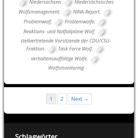
Niedersachsen
,
Niedersächsisches
Wolfsmanagement
,
NINA-Report
,
Problemwolf
,
Problemwölfe
,
Reaktions- und Notfallpläne Wolf
,
stellvertretende Vorsitzende der CDU/CSU-
Fraktion
,
Task Force Wolf
,
verhaltensauffällige Wölfe
,
Wolfsmonitoring
Posts
1
2
Next →
navigation
Schlagwörter