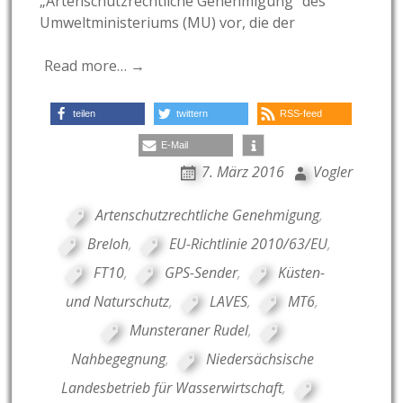
„Artenschutzrechtliche Genehmigung“ des
Umweltministeriums (MU) vor, die der
Read more… →
teilen
twittern
RSS-feed
E-Mail
7. März 2016
Vogler
Artenschutzrechtliche Genehmigung
,
Breloh
,
EU-Richtlinie 2010/63/EU
,
FT10
,
GPS-Sender
,
Küsten-
und Naturschutz
,
LAVES
,
MT6
,
Munsteraner Rudel
,
Nahbegegnung
,
Niedersächsische
Landesbetrieb für Wasserwirtschaft
,