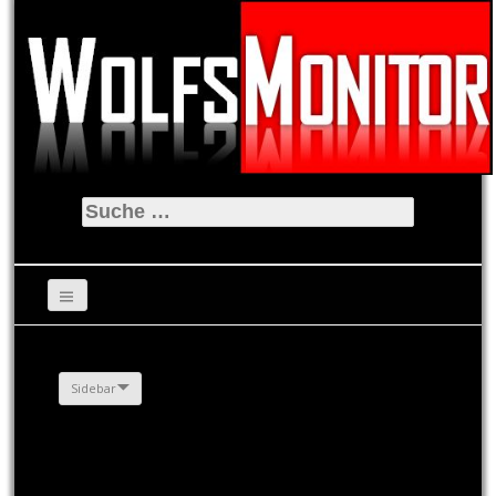
Suche
nach:
Sidebar