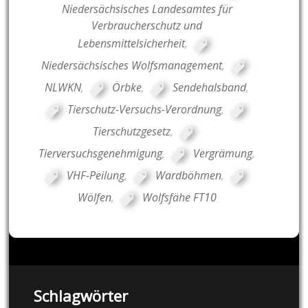
Niedersächsisches Landesamtes für
Verbraucherschutz und
Lebensmittelsicherheit
,
Niedersächsisches Wolfsmanagement
,
NLWKN
,
Örbke
,
Sendehalsband
,
Tierschutz-Versuchs-Verordnung
,
Tierschutzgesetz
,
Tierversuchsgenehmigung
,
Vergrämung
,
VHF-Peilung
,
Wardböhmen
,
Wölfen
,
Wolfsfähe FT10
Schlagwörter