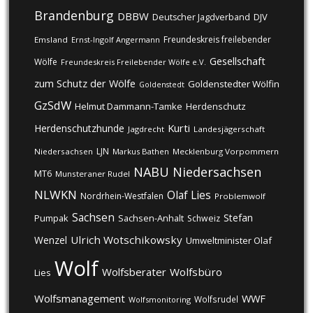
Brandenburg
DBBW
DJV
Deutscher Jagdverband
Freundeskreis freilebender
Emsland
Ernst-Ingolf Angermann
Gesellschaft
Wölfe
Freundeskreis Freilebender Wölfe e.V.
zum Schutz der Wölfe
Goldenstedter Wölfin
Goldenstedt
GzSdW
Helmut Dammann-Tamke
Herdenschutz
Kurti
Herdenschutzhunde
Jagdrecht
Landesjägerschaft
LJN
Niedersachsen
Markus Bathen
Mecklenburg Vorpommern
NABU
Niedersachsen
MT6
Munsteraner Rudel
NLWKN
Olaf Lies
Nordrhein-Westfalen
Problemwolf
Sachsen
Stefan
Pumpak
Sachsen-Anhalt
Schweiz
Ulrich Wotschikowsky
Wenzel
Umweltminister Olaf
Wolf
Wolfsberater
Wolfsbüro
Lies
Wolfsmanagement
WWF
Wolfsrudel
Wolfsmonitoring