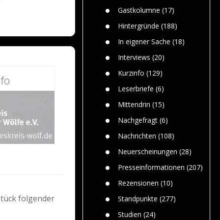
n
Gefährlic
Wolf faszi
Gastkolumne
(17)
Wolfs ge
dem Men
Hintergründe
(188)
Jim Bran
In eigener Sache
(18)
Warum W
Mensche
Interviews
(20)
gelegentl
Kurzinfo
(129)
fo
Dr. Frank
Die Jagd,
Leserbriefe
(6)
und die J
Mittendrin
(15)
Nachgefragt
(6)
Nachrichten
(108)
Neuerscheinungen
(28)
Presseinformationen
(207)
Rezensionen
(10)
tück folgender
Standpunkte
(277)
Studien
(24)