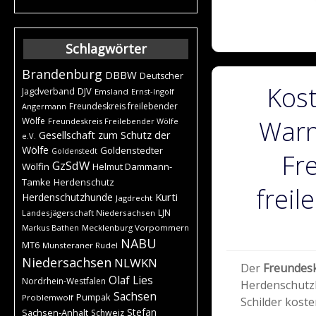
Schlagwörter
Brandenburg
DBBW
Deutscher
Kos
DJV
Jagdverband
Emsland
Ernst-Ingolf
Freundeskreis freilebender
Angermann
Warn
Wölfe
Freundeskreis Freilebender Wölfe
Gesellschaft zum Schutz der
e.V.
Wölfe
Goldenstedter
Goldenstedt
Fr
GzSdW
Wölfin
Helmut Dammann-
Tamke
Herdenschutz
freil
Kurti
Herdenschutzhunde
Jagdrecht
LJN
Landesjägerschaft Niedersachsen
Markus Bathen
Mecklenburg Vorpommern
NABU
MT6
Munsteraner Rudel
Niedersachsen
NLWKN
Der
Freundesk
Olaf Lies
Nordrhein-Westfalen
Herdenschutzh
Sachsen
Pumpak
Problemwolf
Schilder kost
Stefan
Sachsen-Anhalt
Schweiz