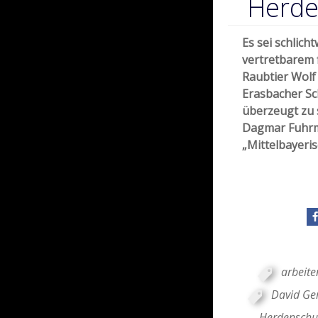
Herde
Es sei schlich
vertretbarem 
Raubtier Wolf
Erasbacher Sc
überzeugt zu s
Dagmar Fuhrm
„Mittelbayeris
arbeit
David Ge
Herdenschu