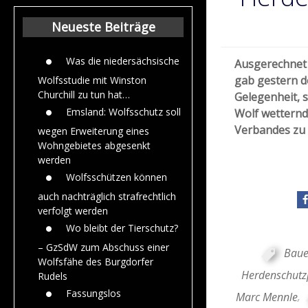
Beiträge aus de
Jahr 2015
Neueste Beiträge
Was die niedersächsische
Ausgerechnet
gab gestern d
Wolfsstudie mit Winston
Churchill zu tun hat…
Gelegenheit, 
Emsland: Wolfsschutz soll
Wolf wetternd
Verbandes zu 
wegen Erweiterung eines
Wohngebietes abgesenkt
werden
Wolfsschützen können
auch nachträglich strafrechtlich
verfolgt werden
Wo bleibt der Tierschutz?
– GzSdW zum Abschuss einer
Baue
Wolfsfähe des Burgdorfer
Herdenschut
Rudels
Fassungslos
Marc Mennle
,