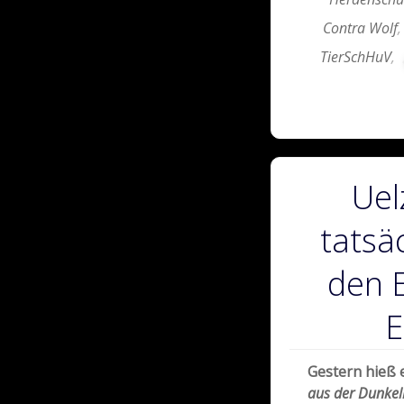
Contra Wolf
TierSchHuV
,
Uel
tatsä
den E
E
Gestern hieß 
aus der Dunkel