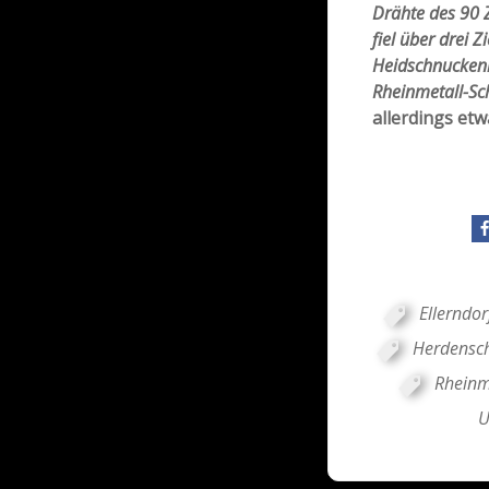
Drähte des 90
fiel über drei Z
Heidschnucken
Rheinmetall-Sc
allerdings etw
Ellerndor
Herdensc
Rheinm
U