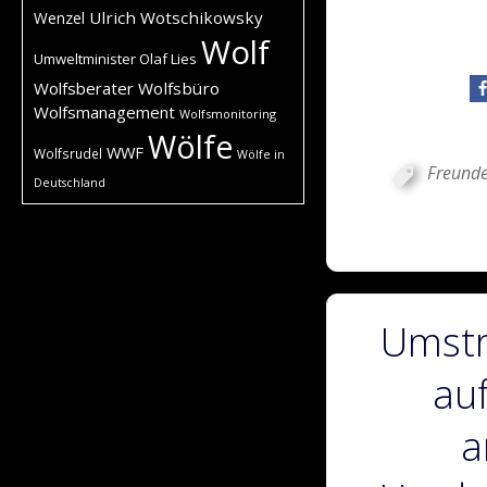
Ulrich Wotschikowsky
Wenzel
Wolf
Umweltminister Olaf Lies
Wolfsberater
Wolfsbüro
Wolfsmanagement
Wolfsmonitoring
Wölfe
WWF
Wolfsrudel
Wölfe in
Freunde
Deutschland
Umstr
auf
a