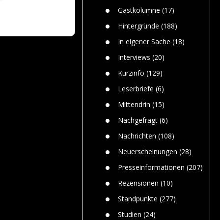
n
Gefährlic
Wolf faszi
Gastkolumne
(17)
Wolfs ge
dem Men
Hintergründe
(188)
Jim Bran
In eigener Sache
(18)
Warum W
Mensche
Interviews
(20)
gelegentl
Kurzinfo
(129)
Dr. Frank
Die Jagd,
Leserbriefe
(6)
und die J
Mittendrin
(15)
Nachgefragt
(6)
Nachrichten
(108)
Neuerscheinungen
(28)
Presseinformationen
(207)
Rezensionen
(10)
Standpunkte
(277)
Studien
(24)