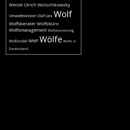
Ulrich Wotschikowsky
Wenzel
Wolf
Umweltminister Olaf Lies
Wolfsberater
Wolfsbüro
Wolfsmanagement
Wolfsmonitoring
Wölfe
WWF
Wolfsrudel
Wölfe in
Deutschland