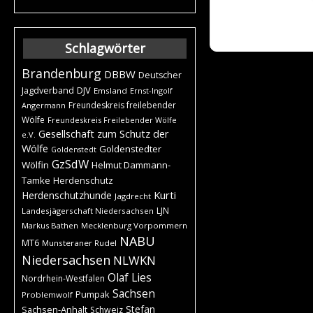
Schlagwörter
Brandenburg
DBBW
Deutscher
DJV
Jagdverband
Emsland
Ernst-Ingolf
Freundeskreis freilebender
Angermann
Wölfe
Freundeskreis Freilebender Wölfe
Gesellschaft zum Schutz der
e.V.
Wölfe
Goldenstedter
Goldenstedt
GzSdW
Wölfin
Helmut Dammann-
Tamke
Herdenschutz
Kurti
Herdenschutzhunde
Jagdrecht
LJN
Landesjägerschaft Niedersachsen
Markus Bathen
Mecklenburg Vorpommern
NABU
MT6
Munsteraner Rudel
Niedersachsen
NLWKN
Olaf Lies
Nordrhein-Westfalen
Sachsen
Pumpak
Problemwolf
Stefan
Sachsen-Anhalt
Schweiz