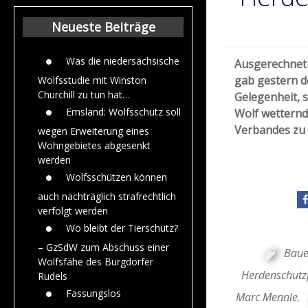
Beiträge aus de
Jahr 2015
Neueste Beiträge
Was die niedersächsische
Ausgerechnet
gab gestern d
Wolfsstudie mit Winston
Churchill zu tun hat…
Gelegenheit, 
Emsland: Wolfsschutz soll
Wolf wetternd
Verbandes zu 
wegen Erweiterung eines
Wohngebietes abgesenkt
werden
Wolfsschützen können
auch nachträglich strafrechtlich
verfolgt werden
Wo bleibt der Tierschutz?
– GzSdW zum Abschuss einer
Baue
Wolfsfähe des Burgdorfer
Herdenschut
Rudels
Fassungslos
Marc Mennle
,