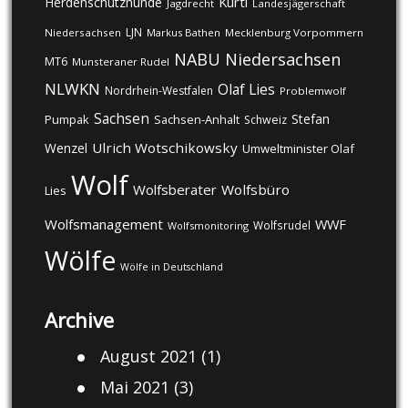
Kurti
Herdenschutzhunde
Jagdrecht
Landesjägerschaft
LJN
Niedersachsen
Markus Bathen
Mecklenburg Vorpommern
NABU
Niedersachsen
MT6
Munsteraner Rudel
NLWKN
Olaf Lies
Nordrhein-Westfalen
Problemwolf
Sachsen
Stefan
Pumpak
Sachsen-Anhalt
Schweiz
Ulrich Wotschikowsky
Wenzel
Umweltminister Olaf
Wolf
Wolfsberater
Wolfsbüro
Lies
Wolfsmanagement
WWF
Wolfsrudel
Wolfsmonitoring
Wölfe
Wölfe in Deutschland
Archive
August 2021
(1)
Mai 2021
(3)