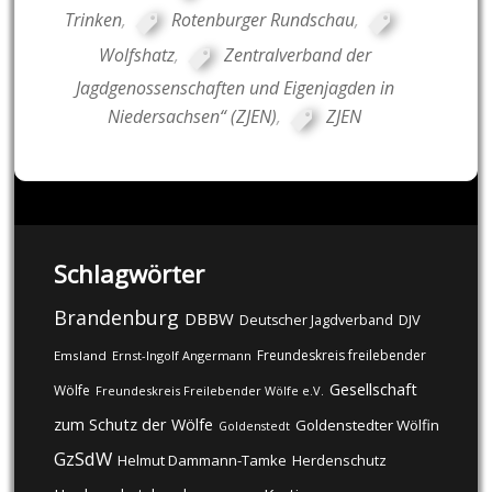
Trinken
,
Rotenburger Rundschau
,
Wolfshatz
,
Zentralverband der
Jagdgenossenschaften und Eigenjagden in
Niedersachsen“ (ZJEN)
,
ZJEN
Schlagwörter
Brandenburg
DBBW
DJV
Deutscher Jagdverband
Freundeskreis freilebender
Emsland
Ernst-Ingolf Angermann
Gesellschaft
Wölfe
Freundeskreis Freilebender Wölfe e.V.
zum Schutz der Wölfe
Goldenstedter Wölfin
Goldenstedt
GzSdW
Helmut Dammann-Tamke
Herdenschutz