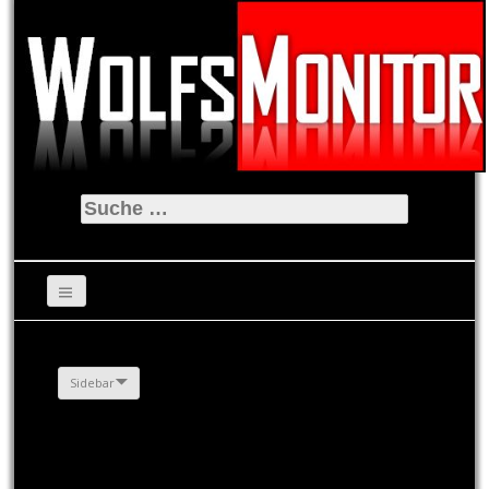
Suche
nach:
Sidebar